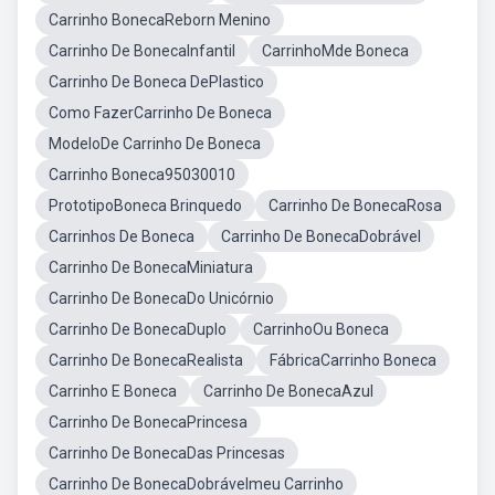
Carrinho BonecaReborn Menino
Carrinho De BonecaInfantil
CarrinhoMde Boneca
Carrinho De Boneca DePlastico
Como FazerCarrinho De Boneca
ModeloDe Carrinho De Boneca
Carrinho Boneca95030010
PrototipoBoneca Brinquedo
Carrinho De BonecaRosa
Carrinhos De Boneca
Carrinho De BonecaDobrável
Carrinho De BonecaMiniatura
Carrinho De BonecaDo Unicórnio
Carrinho De BonecaDuplo
CarrinhoOu Boneca
Carrinho De BonecaRealista
FábricaCarrinho Boneca
Carrinho E Boneca
Carrinho De BonecaAzul
Carrinho De BonecaPrincesa
Carrinho De BonecaDas Princesas
Carrinho De BonecaDobrávelmeu Carrinho