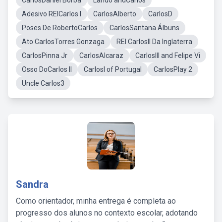
CarlosDaniel Borba
Lando andCarlos
Adesivo REICarlos I
CarlosAlberto
CarlosD
Poses De RobertoCarlos
CarlosSantana Álbuns
Ato CarlosTorres Gonzaga
REI CarlosII Da Inglaterra
CarlosPinna Jr
CarlosAlcaraz
CarlosIII and Felipe Vi
Osso DoCarlos II
CarlosI of Portugal
CarlosPlay 2
Uncle Carlos3
Sandra
Como orientador, minha entrega é completa ao
progresso dos alunos no contexto escolar, adotando