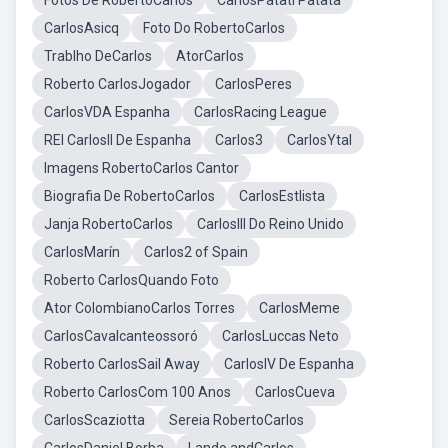
Fotos De RobertoCarlos
CarlosPatati Patata
CarlosAsicq
Foto Do RobertoCarlos
Trablho DeCarlos
AtorCarlos
Roberto CarlosJogador
CarlosPeres
CarlosVDA Espanha
CarlosRacing League
REI CarlosII De Espanha
Carlos3
CarlosYtal
Imagens RobertoCarlos Cantor
Biografia De RobertoCarlos
CarlosEstlista
Janja RobertoCarlos
CarlosIII Do Reino Unido
CarlosMarín
Carlos2 of Spain
Roberto CarlosQuando Foto
Ator ColombianoCarlos Torres
CarlosMeme
CarlosCavalcanteossoró
CarlosLuccas Neto
Roberto CarlosSail Away
CarlosIV De Espanha
Roberto CarlosCom 100 Anos
CarlosCueva
CarlosScaziotta
Sereia RobertoCarlos