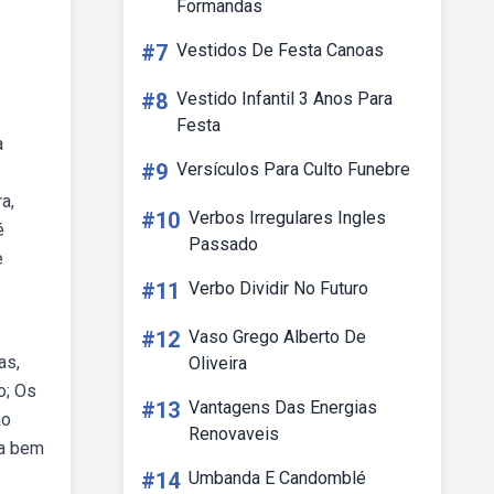
Formandas
#7
Vestidos De Festa Canoas
#8
Vestido Infantil 3 Anos Para
Festa
a
#9
Versículos Para Culto Funebre
a,
#10
Verbos Irregulares Ingles
é
Passado
e
#11
Verbo Dividir No Futuro
#12
Vaso Grego Alberto De
as,
Oliveira
o; Os
#13
Vantagens Das Energias
ão
Renovaveis
ha bem
#14
Umbanda E Candomblé