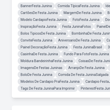
BannerFesta Junina
Comida TípicaFesta Junina
Id
CartõesDe Festa Junina
MargemDe Festa Junina
B
Modelo CardapioFesta Junina
FotoFesta Junina
Do
InspiraçãoFesta Junina
Festa JuninaFotos
PainelDe
Bolos TipicosDe Festa Junina
BombinhaDe Festa Juni
ConviteFesta Junina
AniversarioDe Festa Junina
Ca
Painel DecoraçãoFesta Junina
Festa JuninaBrasil
3
CasinhaDe Festa Junina
Fundo Para FotoFesta Junina
Moldura BandeirinhaFesta Junina
CoisasDe Festa Jun
ImagensDe Festas Juninas
ArranjoDe Festa Junina
BoloDe Festa Junina
Comida De Festa JuninaSalgada
Modelos De Cardapio PraFesta Junina
Cardapio Festa
Tags De Festa JuninaPara Imprimir
PinterestFesta Ju