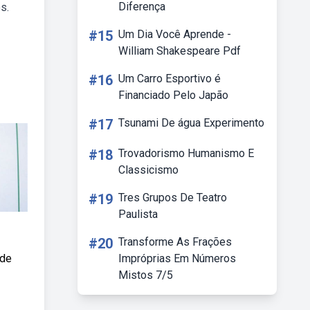
Diferença
s.
#15
Um Dia Você Aprende -
William Shakespeare Pdf
#16
Um Carro Esportivo é
Financiado Pelo Japão
#17
Tsunami De água Experimento
#18
Trovadorismo Humanismo E
Classicismo
#19
Tres Grupos De Teatro
Paulista
#20
Transforme As Frações
 de
Impróprias Em Números
Mistos 7/5