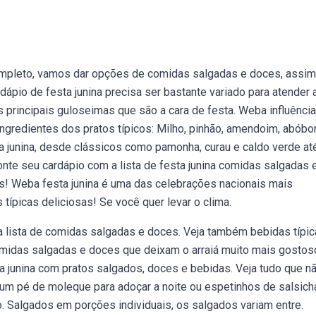
completo, vamos dar opções de comidas salgadas e doces, assim
pio de festa junina precisa ser bastante variado para atender 
principais guloseimas que são a cara de festa. Weba influência
 ingredientes dos pratos típicos: Milho, pinhão, amendoim, abóbor
a junina, desde clássicos como pamonha, curau e caldo verde at
 seu cardápio com a lista de festa junina comidas salgadas 
s! Weba festa junina é uma das celebrações nacionais mais
 típicas deliciosas! Se você quer levar o clima.
a lista de comidas salgadas e doces. Veja também bebidas típic
comidas salgadas e doces que deixam o arraiá muito mais gostos
a junina com pratos salgados, doces e bebidas. Veja tudo que n
 um pé de moleque para adoçar a noite ou espetinhos de salsic
o. Salgados em porções individuais, os salgados variam entre.