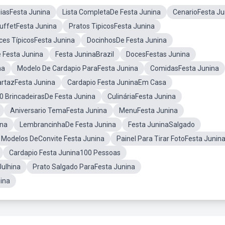
eiasFesta Junina
Lista CompletaDe Festa Junina
CenarioFesta Ju
uffetFesta Junina
Pratos TipicosFesta Junina
ces TípicosFesta Junina
DocinhosDe Festa Junina
 Festa Junina
Festa JuninaBrazil
DocesFestas Junina
na
Modelo De Cardapio ParaFesta Junina
ComidasFesta Junina
rtazFesta Junina
Cardapio Festa JuninaEm Casa
0 BrincadeirasDe Festa Junina
CulináriaFesta Junina
Aniversario TemaFesta Junina
MenuFesta Junina
ina
LembrancinhaDe Festa Junina
Festa JuninaSalgado
Modelos DeConvite Festa Junina
Painel Para Tirar FotoFesta Junin
Cardapio Festa Junina100 Pessoas
Julhina
Prato Salgado ParaFesta Junina
nina