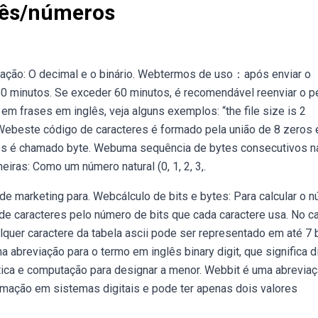
glês/números
ração: O decimal e o binário. Webtermos de uso：após enviar o
60 minutos. Se exceder 60 minutos, é recomendável reenviar o p
” em frases em inglês, veja alguns exemplos: “the file size is 2
2. Webeste código de caracteres é formado pela união de 8 zeros 
eles é chamado byte. Webuma sequência de bytes consecutivos n
iras: Como um número natural (0, 1, 2, 3,.
e marketing para. Webcálculo de bits e bytes: Para calcular o 
 de caracteres pelo número de bits que cada caractere usa. No c
lquer caractere da tabela ascii pode ser representado em até 7 b
 abreviação para o termo em inglês binary digit, que significa d
ática e computação para designar a menor. Webbit é uma abrevia
nformação em sistemas digitais e pode ter apenas dois valores