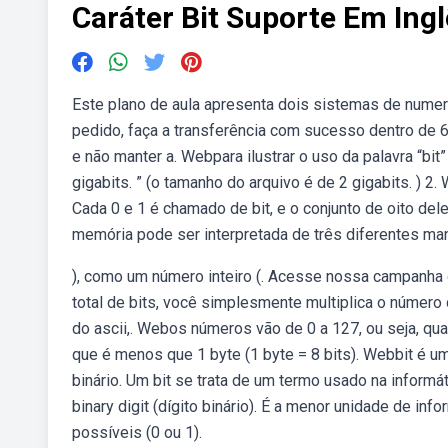
Caráter Bit Suporte Em In
Este plano de aula apresenta dois sistemas de nume
pedido, faça a transferência com sucesso dentro de 
e não manter a. Webpara ilustrar o uso da palavra “bit
gigabits. ” (o tamanho do arquivo é de 2 gigabits. ) 
Cada 0 e 1 é chamado de bit, e o conjunto de oito d
memória pode ser interpretada de três diferentes mane
), como um número inteiro (. Acesse nossa campanha d
total de bits, você simplesmente multiplica o número
do ascii,. Webos números vão de 0 a 127, ou seja, qua
que é menos que 1 byte (1 byte = 8 bits). Webbit é uma
binário. Um bit se trata de um termo usado na inform
binary digit (dígito binário). É a menor unidade de i
possíveis (0 ou 1).