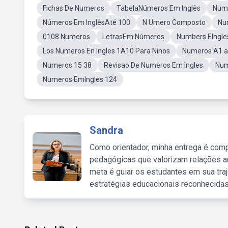
Fichas De Numeros
TabelaNúmeros Em Inglês
Nume
Números Em InglêsAté 100
N Umero Composto
Nu
0108 Numeros
LetrasEm Números
Numbers EIngle
Los Numeros En Ingles 1A10 Para Ninos
Numeros A1 a
Numeros 15 38
Revisao De Numeros Em Ingles
Num
Numeros EmIngles 124
Sandra
Como orientador, minha entrega é comp
pedagógicas que valorizam relações au
meta é guiar os estudantes em sua traj
estratégias educacionais reconhecidas