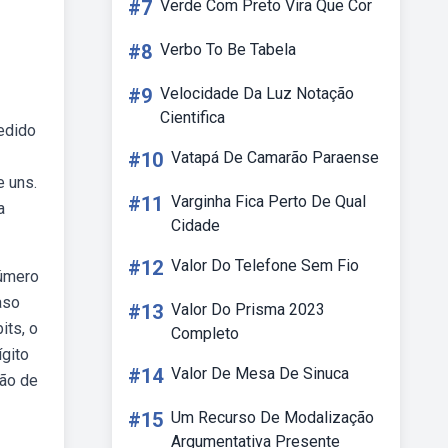
#7
Verde Com Preto Vira Que Cor
#8
Verbo To Be Tabela
#9
Velocidade Da Luz Notação
Cientifica
edido
#10
Vatapá De Camarão Paraense
e uns.
#11
Varginha Fica Perto De Qual
a
Cidade
#12
Valor Do Telefone Sem Fio
número
aso
#13
Valor Do Prisma 2023
its, o
Completo
ígito
#14
Valor De Mesa De Sinuca
ção de
#15
Um Recurso De Modalização
Argumentativa Presente