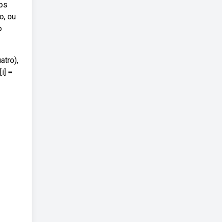
ros
o, ou
o
atro),
i] =