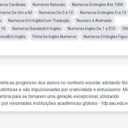
ros Cardinais
Numeros Naturais
Numeros EmIngles Ate 1000
meros De Um a 60
Numeros De 0 a 10
Numeros EmIngles O a 10
s
Numeros Em InglêsCom Tradução
Numero 4 Animado
 10
Numeros RandesEm Ingles
Numeros Ingles De 1 a $10
00
eralEm Inglês
Ficha De Ingles Numeros
Numeros EmIngles Figur
leta ao progresso dos alunos no contexto escolar, adotando té
tênticas e são impulsionadas por criatividade e entusiasmo. M
etória para se tornarem uma geração excepcional, utilizando
 por renomadas instituições acadêmicas globais - fdp.aau.edu.et