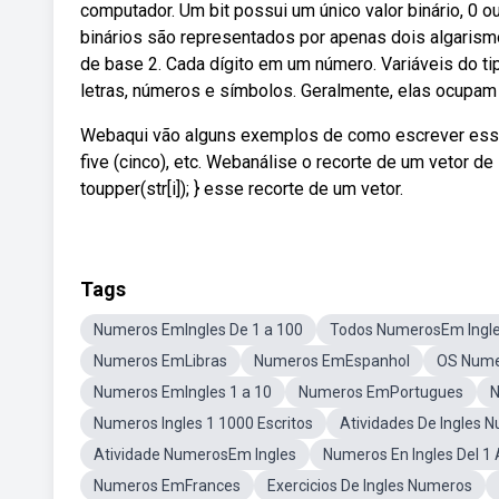
computador. Um bit possui um único valor binário, 0 
binários são representados por apenas dois algarismo
de base 2. Cada dígito em um número. Variáveis do ti
letras, números e símbolos. Geralmente, elas ocupam 
Webaqui vão alguns exemplos de como escrever esses n
five (cinco), etc. Webanálise o recorte de um vetor de 
toupper(str[i]); } esse recorte de um vetor.
Tags
Numeros EmIngles De 1 a 100
Todos NumerosEm Ingl
Numeros EmLibras
Numeros EmEspanhol
OS Nume
Numeros EmIngles 1 a 10
Numeros EmPortugues
N
Numeros Ingles 1 1000 Escritos
Atividades De Ingles 
Atividade NumerosEm Ingles
Numeros En Ingles Del 1 
Numeros EmFrances
Exercicios De Ingles Numeros