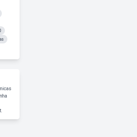
0
as
cnicas
inha
.