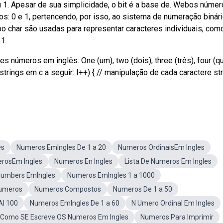
ou 1. Apesar de sua simplicidade, o bit é a base de. Webos núme
s: 0 e 1, pertencendo, por isso, ao sistema de numeração binári
po char são usadas para representar caracteres individuais, com
1.
úmeros em inglês: One (um), two (dois), three (três), four (qu
strings em c a seguir: I++) { // manipulação de cada caractere str[
es
Numeros EmIngles De 1 a 20
Numeros OrdinaisEm Ingles
rosEm Ingles
Numeros En Ingles
Lista De Numeros Em Ingles
umbers EmIngles
Numeros EmIngles 1 a 1000
Numeros
Numeros Compostos
Numeros De 1 a 50
Al 100
Numeros EmIngles De 1 a 60
N Umero Ordinal Em Ingles
Como SE Escreve OS Numeros Em Ingles
Numeros Para Imprimir