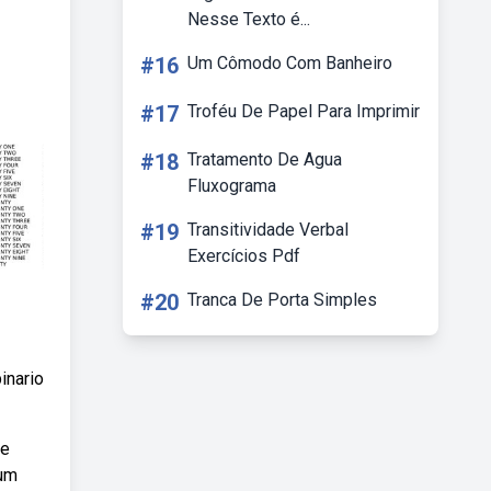
Nesse Texto é...
#16
Um Cômodo Com Banheiro
#17
Troféu De Papel Para Imprimir
#18
Tratamento De Agua
Fluxograma
#19
Transitividade Verbal
Exercícios Pdf
#20
Tranca De Porta Simples
inario
te
 um