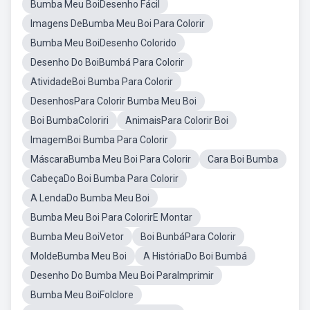
Bumba Meu BoiDesenho Fácil
Imagens DeBumba Meu Boi Para Colorir
Bumba Meu BoiDesenho Colorido
Desenho Do BoiBumbá Para Colorir
AtividadeBoi Bumba Para Colorir
DesenhosPara Colorir Bumba Meu Boi
Boi BumbaColoriri
AnimaisPara Colorir Boi
ImagemBoi Bumba Para Colorir
MáscaraBumba Meu Boi Para Colorir
Cara Boi Bumba
CabeçaDo Boi Bumba Para Colorir
A LendaDo Bumba Meu Boi
Bumba Meu Boi Para ColorirE Montar
Bumba Meu BoiVetor
Boi BunbáPara Colorir
MoldeBumba Meu Boi
A HistóriaDo Boi Bumbá
Desenho Do Bumba Meu Boi ParaImprimir
Bumba Meu BoiFolclore