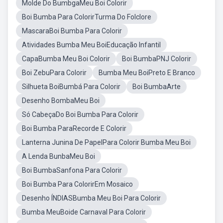
Molde Do BumbgaMeu Boi Colorir
Boi Bumba Para ColorirTurma Do Folclore
MascaraBoi Bumba Para Colorir
Atividades Bumba Meu BoiEducação Infantil
CapaBumba Meu Boi Colorir
Boi BumbaPNJ Colorir
Boi ZebuPara Colorir
Bumba Meu BoiPreto E Branco
Silhueta BoiBumbá Para Colorir
Boi BumbaArte
Desenho BombaMeu Boi
Só CabeçaDo Boi Bumba Para Colorir
Boi Bumba ParaRecorde E Colorir
Lanterna Junina De PapelPara Colorir Bumba Meu Boi
A Lenda BunbaMeu Boi
Boi BumbaSanfona Para Colorir
Boi Bumba Para ColorirEm Mosaico
Desenho ÍNDIASBumba Meu Boi Para Colorir
Bumba MeuBoide Carnaval Para Colorir