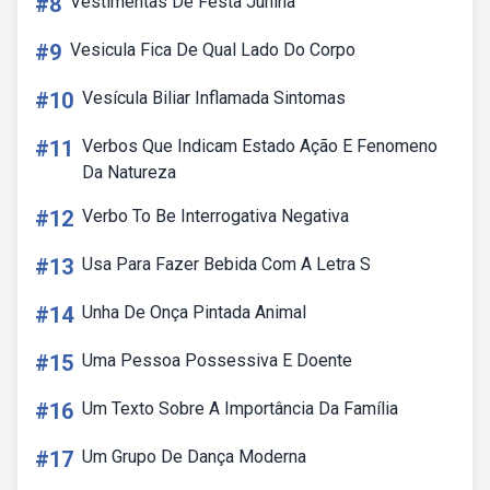
#8
Vestimentas De Festa Junina
#9
Vesicula Fica De Qual Lado Do Corpo
#10
Vesícula Biliar Inflamada Sintomas
#11
Verbos Que Indicam Estado Ação E Fenomeno
Da Natureza
#12
Verbo To Be Interrogativa Negativa
#13
Usa Para Fazer Bebida Com A Letra S
#14
Unha De Onça Pintada Animal
#15
Uma Pessoa Possessiva E Doente
#16
Um Texto Sobre A Importância Da Família
#17
Um Grupo De Dança Moderna