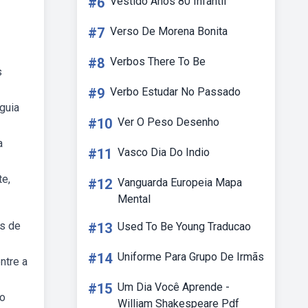
#6
Vestido Anos 80 Infantil
#7
Verso De Morena Bonita
#8
Verbos There To Be
s
#9
Verbo Estudar No Passado
guia
#10
Ver O Peso Desenho
a
#11
Vasco Dia Do Indio
te,
#12
Vanguarda Europeia Mapa
Mental
os de
#13
Used To Be Young Traducao
#14
Uniforme Para Grupo De Irmãs
ntre a
#15
Um Dia Você Aprende -
do
William Shakespeare Pdf