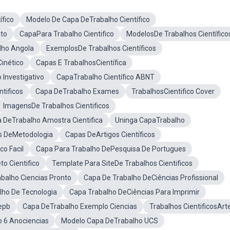
fico
Modelo De Capa DeTrabalho Científico
to
CapaPara Trabalho Cientifico
ModelosDe Trabalhos Científico
lho Angola
ExemplosDe Trabalhos Científicos
inético
Capas E TrabalhosCientífica
Investigativo
CapaTrabalho Científico ABNT
tificos
Capa DeTrabalho Exames
TrabalhosCientifico Cover
ImagensDe Trabalhos Cientificos
 DeTrabalho Amostra Cientifica
Uninga CapaTrabalho
s DeMetodologia
Capas DeArtigos Científicos
co Facil
Capa Para Trabalho DePesquisa De Portugues
o Cientifico
Template Para SiteDe Trabalhos Cientificos
balho Ciencias Pronto
Capa De Trabalho DeCiências Profissional
lho De Tecnologia
Capa Trabalho DeCiências Para Imprimir
epb
Capa DeTrabalho Exemplo Ciencias
Trabalhos CientificosArt
 6 Anociencias
Modelo Capa DeTrabalho UCS