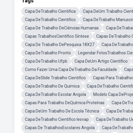
Tags
Capa DeTrabalho Cientifica
Capa DeUm Trabalho Cientí
Capa DeTrabalho Cientifico
Capa DeTrabalho Manuscri
Capa De Trabalho DeCiências Humanas
Capa DeTraba
Capas TrabalhosCientífico Síntese
Capas DeTrabalho C
Capa De Trabalho DePesquisa 18X27
Capa DeTrabalho 
Capa DeTrabalho Pronto
Legendar FotosTrabalhos Cien
Capa DeTrabalho Ufpb
Capa DeUm Artigo Científico
Como Fazer Uma Capa DeTrabalho Da Faculdade
Capa
Capa DeSlide Trabalho Cientifico
Capas Para Trabalho
Capa DeTrabalho De Quimica
Capa DeTrabalho Cientifi
Capa DeTrabalho Escolar Angola
Modelo Capa DeProjet
Capas Para Trabalho DeQuímica Proteínas
Capa DeTra
Capa DeUm Trabalho De Escola Técnica
Capa DeTraba
Capa DeTrabalho Cientifico Iesvap
Capa DeTrabalho U
Capas De TrabalhosEscolares Angola
Capa DeTrabalho