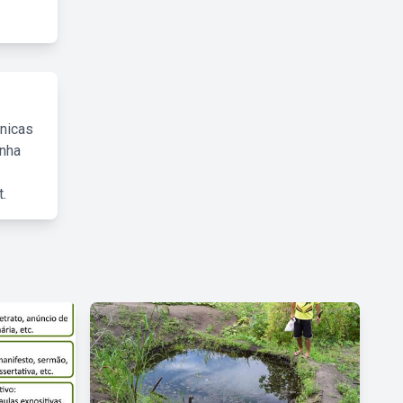
cnicas
inha
.