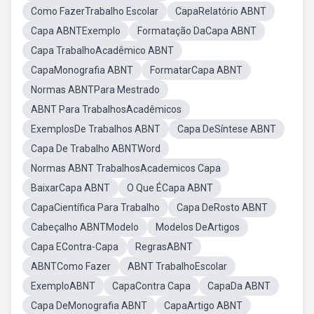
Como FazerTrabalho Escolar
CapaRelatório ABNT
Capa ABNTExemplo
Formatação DaCapa ABNT
Capa TrabalhoAcadêmico ABNT
CapaMonografia ABNT
FormatarCapa ABNT
Normas ABNTPara Mestrado
ABNT Para TrabalhosAcadêmicos
ExemplosDe Trabalhos ABNT
Capa DeSíntese ABNT
Capa De Trabalho ABNTWord
Normas ABNT TrabalhosAcademicos Capa
BaixarCapa ABNT
O Que ÉCapa ABNT
CapaCientífica Para Trabalho
Capa DeRosto ABNT
Cabeçalho ABNTModelo
Modelos DeArtigos
Capa EContra-Capa
RegrasABNT
ABNTComo Fazer
ABNT TrabalhoEscolar
ExemploABNT
CapaContra Capa
CapaDa ABNT
Capa DeMonografia ABNT
CapaArtigo ABNT