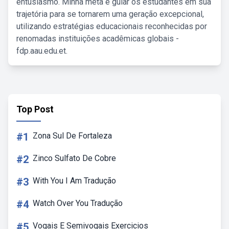
entusiasmo. Minha meta é guiar os estudantes em sua
trajetória para se tornarem uma geração excepcional,
utilizando estratégias educacionais reconhecidas por
renomadas instituições acadêmicas globais -
fdp.aau.edu.et.
Top Post
#1
Zona Sul De Fortaleza
#2
Zinco Sulfato De Cobre
#3
With You I Am Tradução
#4
Watch Over You Tradução
#5
Vogais E Semivogais Exercicios