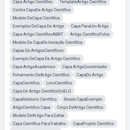
Capa Artigo Cientifico
TemplateArtigo Científico
Contra CapaDe Artigo Científico
Modelo DeCapa Científica
Exemplos DeCapa De Artigo
Capa ParaUm Artigo
Capa Artigo CientíficoABNT
Artigo CientíficoFotos
Modelo De CapaDe Iniciação Científica
Capas De ArtigosCientíficos
Exemplo DeCapa De Artigo Cientifico
Capa ArtigoAcademico
Capa ArtigoCooetntador
Fichamento DeArtigo Científico
CapaDo Artigo
CapaCientifica
LivroCientífico
Capa De Artigo CientificoSciELO
CapaRelatorio Cientifico
Ressls CapaExemplo
AtigoCientifico Capa
Corpo DeArtigo Científico
Modelo DeArtigo Para Editar
Capa Científica ParaTrabalho
CapaProjeto Cientifico