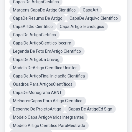
Capas De ArtigoCieitifico
Margens CapaDe Artigo Cientifico
CapaArt
CapaDe Resumo De Artigo
CapaDe Arquivo Cientifico
CapaArtGio Cientifico
Capa ArtigoTecnologico
Capa De ArtigoCietifico
Capa De ArtigoCientiico Ibccrim
Legenda De Foto EmArtigo Cientifico
Capa De ArtigoDa Univag
Modelo DeArtigo Científico Uninter
Capa De ArtigoFinal Iniciação Científica
Quadros Para ArtigosCientíficos
CapaDe Monografia ABNT
MelhoresCapas Para Artigo Cientifico
Desenho De ProjetoArtigo
Capas De ArtigoEd Sign
Modelo Capa ArtigoVários Integrantes
Modelo Artigo Cientifico ParaMestrado