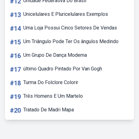
#12
Unidade Federativa Do Brasil
#13
Unicelulares E Pluricelulares Exemplos
#14
Uma Loja Possui Cinco Setores De Vendas
#15
Um Triângulo Pode Ter Os ângulos Medindo
#16
Um Grupo De Dança Moderna
#17
último Quadro Pintado Por Van Gogh
#18
Turma Do Folclore Colorir
#19
Três Homens E Um Martelo
#20
Tratado De Madri Mapa