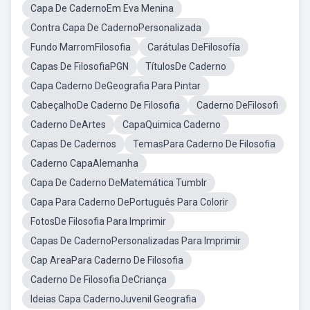
Capa De CadernoEm Eva Menina
Contra Capa De CadernoPersonalizada
Fundo MarromFilosofia
Carátulas DeFilosofía
Capas De FilosofiaPGN
TítulosDe Caderno
Capa Caderno DeGeografia Para Pintar
CabeçalhoDe Caderno De Filosofia
Caderno DeFilosofi
Caderno DeArtes
CapaQuimica Caderno
Capas De Cadernos
TemasPara Caderno De Filosofia
Caderno CapaAlemanha
Capa De Caderno DeMatemática Tumblr
Capa Para Caderno DePortuguês Para Colorir
FotosDe Filosofia Para Imprimir
Capas De CadernoPersonalizadas Para Imprimir
Cap AreaPara Caderno De Filosofia
Caderno De Filosofia DeCriança
Ideias Capa CadernoJuvenil Geografia