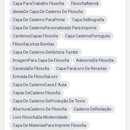
Capa ParaTrabalho Filosofia
FilosofiaAlemã
IdeiasDe Capa De Caderno De Filosofia
Capa De Caderno ParaPintar
Capa DeBiografia
Capa De CadernoPersonalizado Para Imprimir
CardenosCapas Filosofia
Capa CadernoPortuguês
FilosofiaLetras Bonitas
Capa De Caderno DeHistória Tumblr
ImagemPara Capa De Filosofia
AdesivosDe Filosofia
CaratulaDe Filosofia
Capa ParaLivro De Receitas
Entrada De FilosofiaLivro
Capa De CadernoCasa E Aula
Capas DeCadeno Filosofia
Capa De Caderno DeProdução De Texto
AberturaCaderno De Filosofia
Caderno DeRedação
Livro FilosofiaDa Modernidade
Capa De MateriasPara Imprimir Filosofia