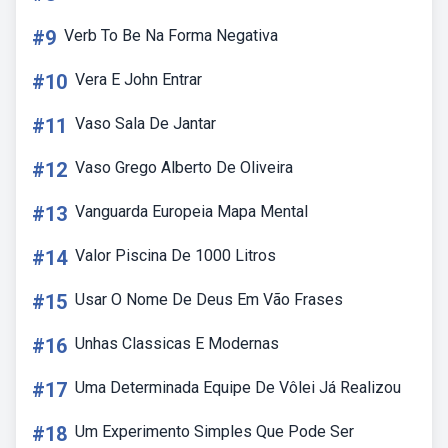
#9
Verb To Be Na Forma Negativa
#10
Vera E John Entrar
#11
Vaso Sala De Jantar
#12
Vaso Grego Alberto De Oliveira
#13
Vanguarda Europeia Mapa Mental
#14
Valor Piscina De 1000 Litros
#15
Usar O Nome De Deus Em Vão Frases
#16
Unhas Classicas E Modernas
#17
Uma Determinada Equipe De Vôlei Já Realizou
#18
Um Experimento Simples Que Pode Ser