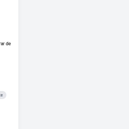
rar de
te