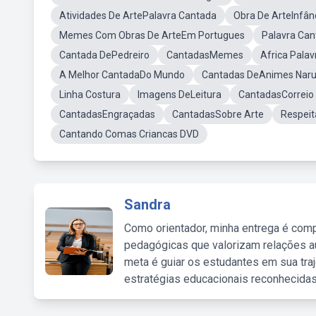
Atividades De ArtePalavra Cantada
Obra De ArteInfânc
Memes Com Obras De ArteEm Portugues
Palavra Ca
Cantada DePedreiro
CantadasMemes
Africa Pala
A Melhor CantadaDo Mundo
Cantadas DeAnimes Naru
Linha Costura
Imagens DeLeitura
CantadasCorreio
CantadasEngraçadas
CantadasSobre Arte
Respeit
Cantando Comas Criancas DVD
Sandra
Como orientador, minha entrega é comp
pedagógicas que valorizam relações au
meta é guiar os estudantes em sua traj
estratégias educacionais reconhecidas