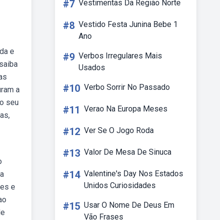
#7
Vestimentas Da Região Norte
#8
Vestido Festa Junina Bebe 1
Ano
da e
#9
Verbos Irregulares Mais
saiba
Usados
as
#10
Verbo Sorrir No Passado
uram a
ao seu
#11
Verao Na Europa Meses
as,
#12
Ver Se O Jogo Roda
#13
Valor De Mesa De Sinuca
o
#14
Valentine's Day Nos Estados
ma
Unidos Curiosidades
mes e
ao
#15
Usar O Nome De Deus Em
de
Vão Frases