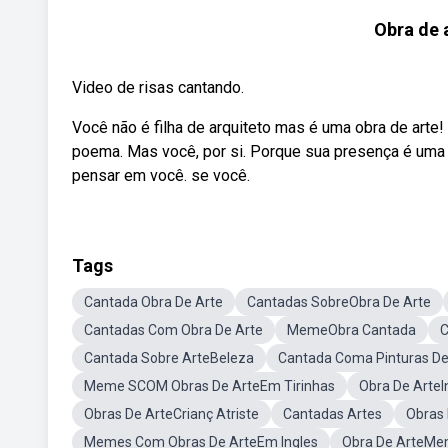
Obra de 
Video de risas cantando.
Você não é filha de arquiteto mas é uma obra de arte
poema. Mas você, por si. Porque sua presença é uma 
pensar em você. se você.
Tags
Cantada Obra De Arte
Cantadas SobreObra De Arte
Cantadas Com Obra De Arte
MemeObra Cantada
C
Cantada Sobre ArteBeleza
Cantada Coma Pinturas D
Meme SCOM Obras De ArteEm Tirinhas
Obra De ArteI
Obras De ArteCrianç Atriste
Cantadas Artes
Obras 
Memes Com Obras De ArteEm Ingles
Obra De ArteMem