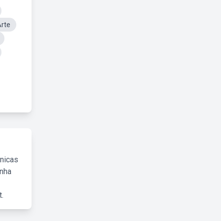
Arte
cnicas
inha
.