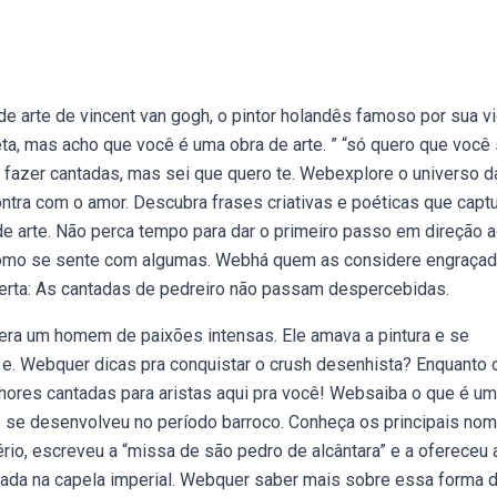
arte de vincent van gogh, o pintor holandês famoso por sua vi
a, mas acho que você é uma obra de arte. ” “só quero que você 
ei fazer cantadas, mas sei que quero te. Webexplore o universo d
ntra com o amor. Descubra frases criativas e poéticas que capt
e arte. Não perca tempo para dar o primeiro passo em direção 
r como se sente com algumas. Webhá quem as considere engraçad
erta: As cantadas de pedreiro não passam despercebidas.
 era um homem de paixões intensas. Ele amava a pintura e se
e. Webquer dicas pra conquistar o crush desenhista? Enquanto 
elhores cantadas para aristas aqui pra você! Websaiba o que é u
a e se desenvolveu no período barroco. Conheça os principais no
rio, escreveu a “missa de são pedro de alcântara” e a ofereceu 
antada na capela imperial. Webquer saber mais sobre essa forma 