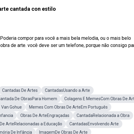
arte cantada con estilo
! Poderia compor para você a mais bela melodia, ou o mais belo
obra de arte. você deve ser um telefone, porque não consigo pa
Cantadas De Artes
CantadasUsando a Arte
antada De ObrasPara Homem
Colagens E MemesCom Obras De Ar
e Van Gohue
Memes Com Obras De ArteEm Português
nfancia
Obras De ArteEngraçadas
CantadaRelacionada a Obra
De ArteRelacionadas a Educação
CantadasEnvolvendo Arte
ória De Infância
ImagemDe Obras De Arte