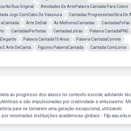
ia Na Rua Original
Atividades De ArtePalavra Cantada Para Colorir
ntada Jogo ComCabo De Vassoura
Cantadas ProgressistasObra De 
vraCantada
Arte DeDali
As MelhoresCantadas
CantadasFofas
to
CantadasPerfeitas
CantadasLetras
Palavra CantadaPNG
 Elegante
Palavra Cantada10 Anos
Palavra CantadaConvite
a E Arte DeCanta
Figurino PalavraCantada
Cantada ComLivros
leta ao progresso dos alunos no contexto escolar, adotando té
tênticas e são impulsionadas por criatividade e entusiasmo. M
etória para se tornarem uma geração excepcional, utilizando
 por renomadas instituições acadêmicas globais - fdp.aau.edu.et