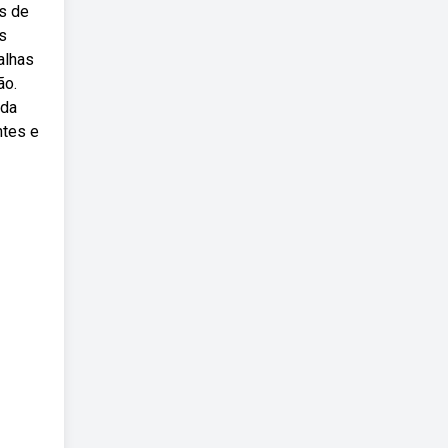
as de
s
alhas
ão.
ada
ntes e