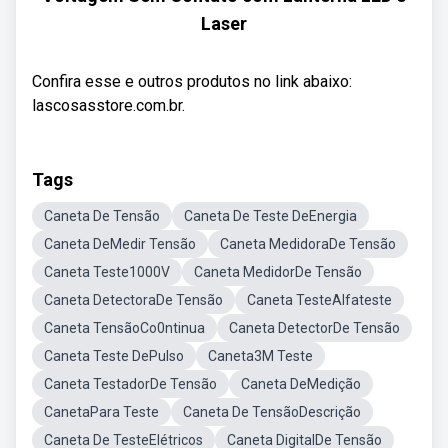
Laser
Confira esse e outros produtos no link abaixo:
lascosasstore.com.br.
Tags
Caneta De Tensão
Caneta De Teste DeEnergia
Caneta DeMedir Tensão
Caneta MedidoraDe Tensão
Caneta Teste1000V
Caneta MedidorDe Tensão
Caneta DetectoraDe Tensão
Caneta TesteAlfateste
Caneta TensãoCo0ntinua
Caneta DetectorDe Tensão
Caneta Teste DePulso
Caneta3M Teste
Caneta TestadorDe Tensão
Caneta DeMedição
CanetaPara Teste
Caneta De TensãoDescrição
Caneta De TesteElétricos
Caneta DigitalDe Tensão