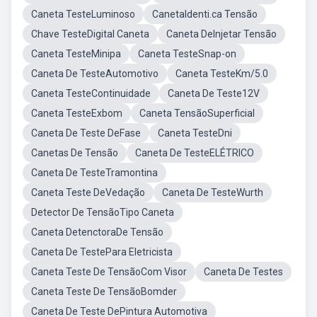
Caneta TesteLuminoso
CanetaIdenti.ca Tensão
Chave TesteDigital Caneta
Caneta DeInjetar Tensão
Caneta TesteMinipa
Caneta TesteSnap-on
Caneta De TesteAutomotivo
Caneta TesteKm/5.0
Caneta TesteContinuidade
Caneta De Teste12V
Caneta TesteExbom
Caneta TensãoSuperficial
Caneta De Teste DeFase
Caneta TesteDni
Canetas De Tensão
Caneta De TesteELÉTRICO
Caneta De TesteTramontina
Caneta Teste DeVedação
Caneta De TesteWurth
Detector De TensãoTipo Caneta
Caneta DetenctoraDe Tensão
Caneta De TestePara Eletricista
Caneta Teste De TensãoCom Visor
Caneta De Testes
Caneta Teste De TensãoBomder
Caneta De Teste DePintura Automotiva