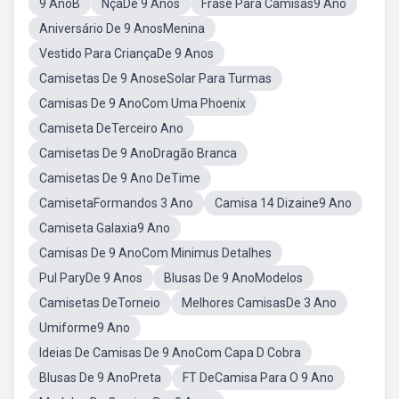
9 AnoB
NçaDe 9 Anos
Frase Para Camisas9 Ano
Aniversário De 9 AnosMenina
Vestido Para CriançaDe 9 Anos
Camisetas De 9 AnoseSolar Para Turmas
Camisas De 9 AnoCom Uma Phoenix
Camiseta DeTerceiro Ano
Camisetas De 9 AnoDragão Branca
Camisetas De 9 Ano DeTime
CamisetaFormandos 3 Ano
Camisa 14 Dizaine9 Ano
Camiseta Galaxia9 Ano
Camisas De 9 AnoCom Minimus Detalhes
Pul ParyDe 9 Anos
Blusas De 9 AnoModelos
Camisetas DeTorneio
Melhores CamisasDe 3 Ano
Umiforme9 Ano
Ideias De Camisas De 9 AnoCom Capa D Cobra
Blusas De 9 AnoPreta
FT DeCamisa Para O 9 Ano