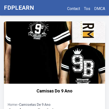
FDPLEARN
Contact
Tos
DMCA
Camisas Do 9 Ano
Home
>
Camisetas De 9 Ano