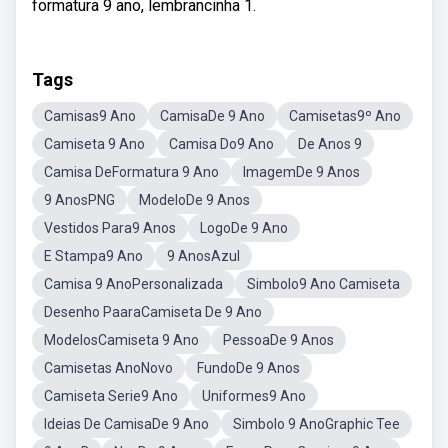
formatura 9 ano, lembrancinha 1.
Tags
Camisas9 Ano
CamisaDe 9 Ano
Camisetas9º Ano
Camiseta 9 Ano
Camisa Do9 Ano
De Anos 9
Camisa DeFormatura 9 Ano
ImagemDe 9 Anos
9 AnosPNG
ModeloDe 9 Anos
Vestidos Para9 Anos
LogoDe 9 Ano
E Stampa9 Ano
9 AnosAzul
Camisa 9 AnoPersonalizada
Simbolo9 Ano Camiseta
Desenho PaaraCamiseta De 9 Ano
ModelosCamiseta 9 Ano
PessoaDe 9 Anos
Camisetas AnoNovo
FundoDe 9 Anos
Camiseta Serie9 Ano
Uniformes9 Ano
Ideias De CamisaDe 9 Ano
Simbolo 9 AnoGraphic Tee