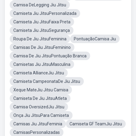
Camisa DeLegging Jiu Jitsu
Camiseta Jiu JitsuPersonalizada
Camiseta Jiu JitsuFaixa Preta
Camiseta Jiu JitsuSegurança
Roupa De Jiu JitsuFeminina
PontuaçãoCamisa Jiu
Camisas De Jiu JitsuFeminino
Camisa De Jiu JitsuPontuação Branca
Camisetas Jiu JitsuMasculina
Camiseta AllianceJiu Jitsu
Camiseta CampeonataDe Jiu Jitsu
Xeque MateJiu Jitsu Camisa
Camiseta De Jiu JitsuAtleta
Camisa OversizedJiu Jitsu
Onça Jiu JitsuPara Camiseta
Camisas Jiu JitsuFeminia
Camiseta GF TeamJiu Jitsu
CamisasPersonalizadas