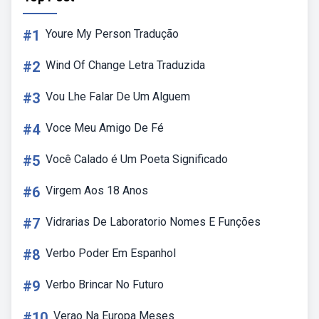
#1
Youre My Person Tradução
#2
Wind Of Change Letra Traduzida
#3
Vou Lhe Falar De Um Alguem
#4
Voce Meu Amigo De Fé
#5
Você Calado é Um Poeta Significado
#6
Virgem Aos 18 Anos
#7
Vidrarias De Laboratorio Nomes E Funções
#8
Verbo Poder Em Espanhol
#9
Verbo Brincar No Futuro
#10
Verao Na Europa Meses