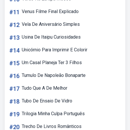
#11
Venus Filme Final Explicado
#12
Vela De Aniversário Simples
#13
Usina De Itaipu Curiosidades
#14
Unicórnio Para Imprimir E Colorir
#15
Um Casal Planeja Ter 3 Filhos
#16
Tumulo De Napoleão Bonaparte
#17
Tudo Que A De Melhor
#18
Tubo De Ensaio De Vidro
#19
Trilogia Minha Culpa Português
#20
Trecho De Livros Românticos