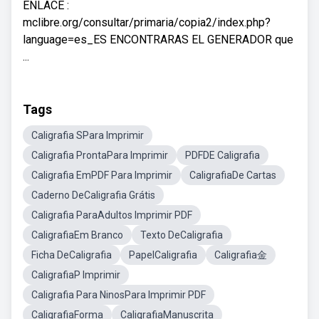
ENLACE :
mclibre.org/consultar/primaria/copia2/index.php?
language=es_ES ENCONTRARAS EL GENERADOR que
...
Tags
Caligrafia SPara Imprimir
Caligrafia ProntaPara Imprimir
PDFDE Caligrafia
Caligrafia EmPDF Para Imprimir
CaligrafiaDe Cartas
Caderno DeCaligrafia Grátis
Caligrafia ParaAdultos Imprimir PDF
CaligrafiaEm Branco
Texto DeCaligrafia
Ficha DeCaligrafia
PapelCaligrafia
Caligrafia金
CaligrafiaP Imprimir
Caligrafia Para NinosPara Imprimir PDF
CaligrafiaForma
CaligrafiaManuscrita