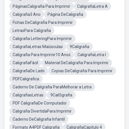
PáginasCaligrafia Para Imprimir
CaligrafiaLetra A
Caligrafia3 Ano
Página DeCaligrafia
Fichas DeCaligrafia Para Imprimir
LetrasPara Caligrafia
Caligrafia LetteringPara Imprimir
CaligrafiaLetras Maiúsculas
9Caligrafia
Caligrafia Para Imprimir10 Anos
CaligrafiaLetra I
CaligrafiaFácil
Material DeCaligrafia Para Imprimir
CaligrafiaDe Lado
Copias DeCaligrafia Para Imprimir
PDFCaligrafica
Caderno De Caligrafia ParaMelhorar a Letra
CaligrafiasLetras
9Cali5grafia
PDF CaligrafiaDe Computador
Caligrafia DivertidaPara Imprimir
Caderno DeCaligrafia Infantil
Formato A4PDF Caligrafia
CaligrafiaCapitulo 4