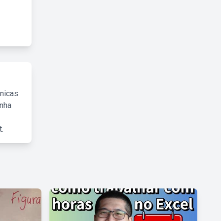
cnicas
inha
.