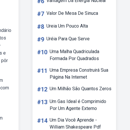
#6
Vantagem Da Energia Nuclear
#7
Valor De Mesa De Sinuca
#8
Ureia Um Pouco Alta
ndário
tos
#9
Uréia Para Que Serve
—
#10
Uma Malha Quadriculada
s e
Formada Por Quadrados
 pôr
#11
Uma Empresa Construirá Sua
Página Na Internet
om
o com
#12
Um Milhão São Quantos Zeros
#13
Um Gas Ideal é Comprimido
Por Um Agente Externo
em
#14
Um Dia Você Aprende -
William Shakespeare Pdf