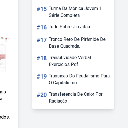
#15
Turma Da Mônica Jovem 1
Série Completa
#16
Tudo Sobre Jiu Jitsu
#17
Tronco Reto De Pirâmide De
Base Quadrada.
#18
Transitividade Verbal
Exercícios Pdf
#19
Transicao Do Feudalismo Para
O Capitalismo
rio
#20
Transferencia De Calor Por
ra
Radiação
ados,