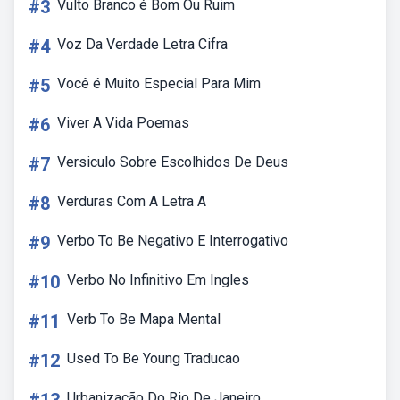
#3
Vulto Branco é Bom Ou Ruim
#4
Voz Da Verdade Letra Cifra
#5
Você é Muito Especial Para Mim
#6
Viver A Vida Poemas
#7
Versiculo Sobre Escolhidos De Deus
#8
Verduras Com A Letra A
#9
Verbo To Be Negativo E Interrogativo
#10
Verbo No Infinitivo Em Ingles
#11
Verb To Be Mapa Mental
#12
Used To Be Young Traducao
Urbanização Do Rio De Janeiro