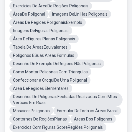
Exercícios De ÁreaDe Regiões Poligonais
ÁreaDe Poligonal
Imagens DeLin Has Poligonais
Áreas De Regiões PoligonaisExemplo
Imagens DeFiguras Poligonais
Área DeFiguras Planas Poligonais
Tabela De ÁreasEquivalentes
Poligonos ESuas Areas Formulas
Desenho De Exemplo DeRegioes Não Poligonas
Como Montar PoligonaisCom Triangulos
Confeccionar a CroquiDe Uma Poligonal
Area DeRegiioes Elementares
Desenhos De PoligonaisFechadas Realizadas Com Mtos
Vertices Em Ruas
MosaicosPoligonais
Formular DeToda as Áreas Brasil
Contornos De RegiõesPlanas
Areas Dos Poligonos
Exercícios Com Figuras SobreRegiões Poligonais