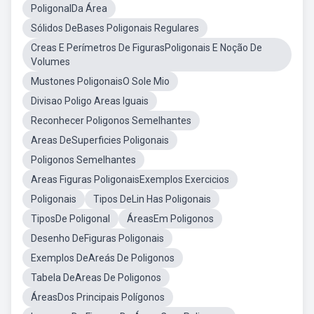
PoligonalDa Área
Sólidos DeBases Poligonais Regulares
Creas E Perímetros De FigurasPoligonais E Noção De
Volumes
Mustones PoligonaisO Sole Mio
Divisao Poligo Areas Iguais
Reconhecer Poligonos Semelhantes
Areas DeSuperficies Poligonais
Poligonos Semelhantes
Areas Figuras PoligonaisExemplos Exercicios
Poligonais
Tipos DeLin Has Poligonais
TiposDe Poligonal
ÁreasEm Poligonos
Desenho DeFiguras Poligonais
Exemplos DeAreás De Poligonos
Tabela DeAreas De Poligonos
ÁreasDos Principais Polígonos