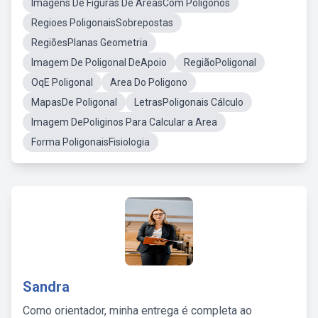
Imagens De Figuras De ÁreasCom Poligonos
Regioes PoligonaisSobrepostas
RegiõesPlanas Geometria
Imagem De Poligonal DeApoio
RegiãoPoligonal
OqE Poligonal
Area Do Poligono
MapasDe Poligonal
LetrasPoligonais Cálculo
Imagem DePoliginos Para Calcular a Area
Forma PoligonaisFisiologia
Sandra
Como orientador, minha entrega é completa ao