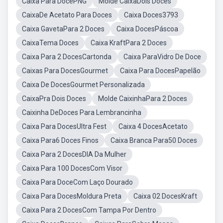
Caixa Para DocePNG
Molde CaixaDois Doces
CaixaDe Acetato Para Doces
Caixa Doces3793
Caixa GavetaPara 2 Doces
Caixa DocesPáscoa
CaixaTema Doces
Caixa KraftPara 2 Doces
Caixa Para 2 DocesCartonda
Caixa ParaVidro De Doce
Caixas Para DocesGourmet
Caixa Para DocesPapelão
Caixa De DocesGourmet Personalizada
CaixaPra Dois Doces
Molde CaixinhaPara 2 Doces
Caixinha DeDoces Para Lembrancinha
Caixa Para DocesUltra Fest
Caixa 4 DocesAcetato
Caixa Para6 Doces Finos
Caixa Branca Para50 Doces
Caixa Para 2 DocesDIA Da Mulher
Caixa Para 100 DocesCom Visor
Caixa Para DoceCom Laço Dourado
Caixa Para DocesMoldura Preta
Caixa 02 DocesKraft
Caixa Para 2 DocesCom Tampa Por Dentro