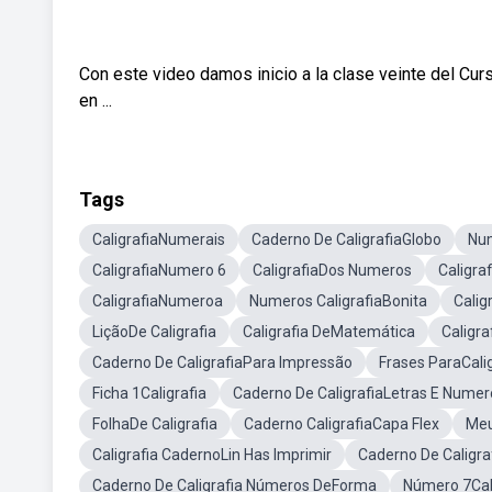
Con este video damos inicio a la clase veinte del Cur
en ...
Tags
CaligrafiaNumerais
Caderno De CaligrafiaGlobo
Num
CaligrafiaNumero 6
CaligrafiaDos Numeros
Caligra
CaligrafiaNumeroa
Numeros CaligrafiaBonita
Calig
LiçãoDe Caligrafia
Caligrafia DeMatemática
Caligr
Caderno De CaligrafiaPara Impressão
Frases ParaCalig
Ficha 1Caligrafia
Caderno De CaligrafiaLetras E Numer
FolhaDe Caligrafia
Caderno CaligrafiaCapa Flex
Meu
Caligrafia CadernoLin Has Imprimir
Caderno De Caligra
Caderno De Caligrafia Números DeForma
Número 7Cal