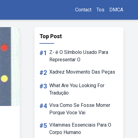
Contact
Tos
DMCA
Top Post
#1
Z- é O Símbolo Usado Para
Representar O
#2
Xadrez Movimento Das Peças
#3
What Are You Looking For
Tradução
#4
Viva Como Se Fosse Morrer
Porque Voce Vai
#5
Vitaminas Essenciais Para O
Corpo Humano