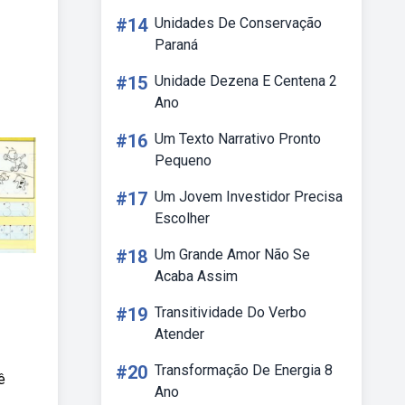
#14
Unidades De Conservação
Paraná
#15
Unidade Dezena E Centena 2
Ano
#16
Um Texto Narrativo Pronto
Pequeno
#17
Um Jovem Investidor Precisa
Escolher
#18
Um Grande Amor Não Se
Acaba Assim
#19
Transitividade Do Verbo
Atender
#20
Transformação De Energia 8
ê
Ano