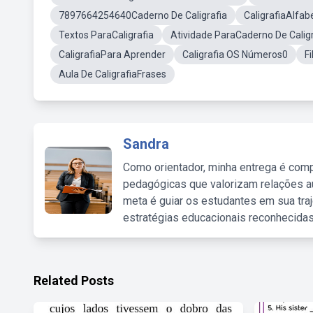
7897664254640Caderno De Caligrafia
CaligrafiaAlfa
Textos ParaCaligrafia
Atividade ParaCaderno De Caligr
CaligrafiaPara Aprender
Caligrafia OS Números0
F
Aula De CaligrafiaFrases
Sandra
Como orientador, minha entrega é comp
pedagógicas que valorizam relações au
meta é guiar os estudantes em sua traj
estratégias educacionais reconhecidas
Related Posts