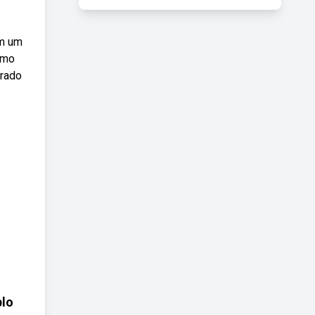
em um
omo
orado
blo