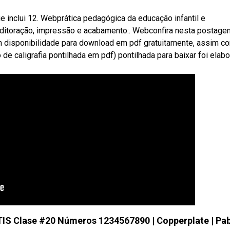
ue inclui 12. Webprática pedagógica da educação infantil e
a. Editoração, impressão e acabamento:. Webconfira nesta postag
om disponibilidade para download em pdf gratuitamente, assim c
de caligrafia pontilhada em pdf) pontilhada para baixar foi elab
TIS Clase #20 Números 1234567890 | Copperplate | Pa