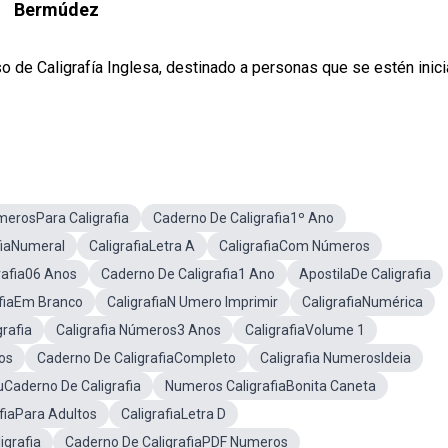
Bermúdez
so de Caligrafía Inglesa, destinado a personas que se estén inic
erosPara Caligrafia
Caderno De Caligrafia1º Ano
fiaNumeral
CaligrafiaLetra A
CaligrafiaCom Números
rafia06 Anos
Caderno De Caligrafia1 Ano
ApostilaDe Caligrafia
afiaEm Branco
CaligrafiaN Umero Imprimir
CaligrafiaNumérica
rafia
Caligrafia Números3 Anos
CaligrafiaVolume 1
os
Caderno De CaligrafiaCompleto
Caligrafia NumerosIdeia
Caderno De Caligrafia
Numeros CaligrafiaBonita Caneta
fiaPara Adultos
CaligrafiaLetra D
igrafia
Caderno De CaligrafiaPDF Numeros