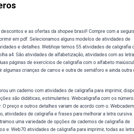
eros
s descontos e as ofertas da shopee brasil! Compre com a segur
mprimir em pdf. Selecionamos alguns modelos de atividades de
laridades e detalhes. Webhoje temos 55 atividades de caligrafia
olha a4. São atividades de alfabetização, atividades com as letr
 duas páginas de exercícios de caligrafia com o alfabeto maiúscu
r algumas crianças de carros e outra de semáforo e ainda outra
borou um caderno com atividades de caligrafia para imprimir, disp
 lições são didáticas, estimulantes. Webcaligrafia com os número
. O preço e outros detalhes variam de acordo com o. Webcader
o, atividades de caligrafia e frases para melhorar a letra cursiva.
ontramos uma variedade de opções de cadernos de caligrafia de
s e. Web70 atividades de caligrafia para imprimir, todas as letr