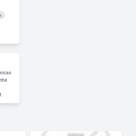
s
cnicas
inha
.