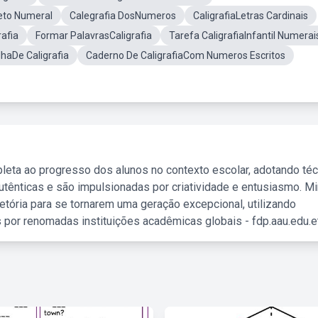
beto Numeral
Calegrafia DosNumeros
CaligrafiaLetras Cardinais
afia
Formar PalavrasCaligrafia
Tarefa CaligrafiaInfantil Numerai
ilhaDe Caligrafia
Caderno De CaligrafiaCom Numeros Escritos
leta ao progresso dos alunos no contexto escolar, adotando té
tênticas e são impulsionadas por criatividade e entusiasmo. M
etória para se tornarem uma geração excepcional, utilizando
 por renomadas instituições acadêmicas globais - fdp.aau.edu.et