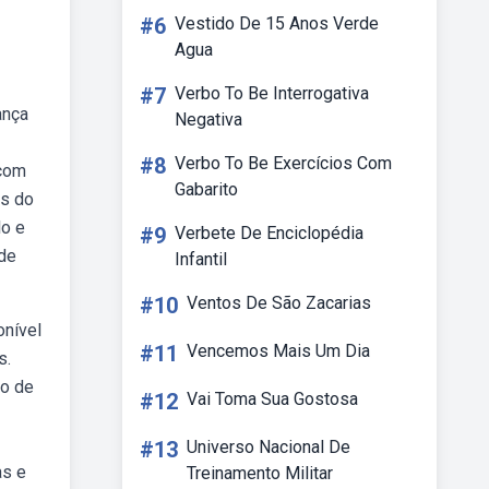
#6
Vestido De 15 Anos Verde
Agua
#7
Verbo To Be Interrogativa
ança
Negativa
#8
Verbo To Be Exercícios Com
 com
Gabarito
as do
lo e
#9
Verbete De Enciclopédia
 de
Infantil
#10
Ventos De São Zacarias
onível
#11
Vencemos Mais Um Dia
s.
no de
#12
Vai Toma Sua Gostosa
#13
Universo Nacional De
as e
Treinamento Militar