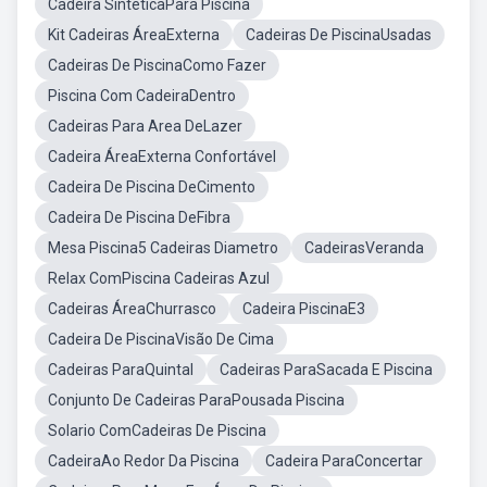
Cadeira SinteticaPara Piscina
Kit Cadeiras ÁreaExterna
Cadeiras De PiscinaUsadas
Cadeiras De PiscinaComo Fazer
Piscina Com CadeiraDentro
Cadeiras Para Area DeLazer
Cadeira ÁreaExterna Confortável
Cadeira De Piscina DeCimento
Cadeira De Piscina DeFibra
Mesa Piscina5 Cadeiras Diametro
CadeirasVeranda
Relax ComPiscina Cadeiras Azul
Cadeiras ÁreaChurrasco
Cadeira PiscinaE3
Cadeira De PiscinaVisão De Cima
Cadeiras ParaQuintal
Cadeiras ParaSacada E Piscina
Conjunto De Cadeiras ParaPousada Piscina
Solario ComCadeiras De Piscina
CadeiraAo Redor Da Piscina
Cadeira ParaConcertar