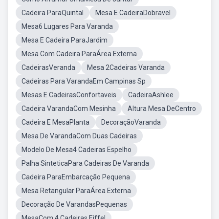
Cadeira ParaQuintal
Mesa E CadeiraDobravel
Mesa6 Lugares Para Varanda
Mesa E Cadeira ParaJardim
Mesa Com Cadeira ParaÁrea Externa
CadeirasVeranda
Mesa 2Cadeiras Varanda
Cadeiras Para VarandaEm Campinas Sp
Mesas E CadeirasConfortaveis
CadeiraAshlee
Cadeira VarandaCom Mesinha
Altura Mesa DeCentro
Cadeira E MesaPlanta
DecoraçãoVaranda
Mesa De VarandaCom Duas Cadeiras
Modelo De Mesa4 Cadeiras Espelho
Palha SinteticaPara Cadeiras De Varanda
Cadeira ParaEmbarcação Pequena
Mesa Retangular ParaÁrea Externa
Decoração De VarandasPequenas
MesaCom 4 Cadeiras Eiffel