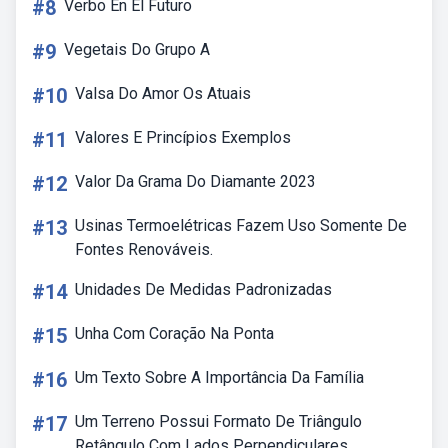
#8
Verbo En El Futuro
#9
Vegetais Do Grupo A
#10
Valsa Do Amor Os Atuais
#11
Valores E Princípios Exemplos
#12
Valor Da Grama Do Diamante 2023
#13
Usinas Termoelétricas Fazem Uso Somente De
Fontes Renováveis.
#14
Unidades De Medidas Padronizadas
#15
Unha Com Coração Na Ponta
#16
Um Texto Sobre A Importância Da Família
#17
Um Terreno Possui Formato De Triângulo
Retângulo Com Lados Perpendiculares