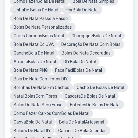
Como FazerBolas De Natal
Bola De NatalSimples
LinhaDe Bolas De Natal
FlorBola De Natal
Bola De NatalPasso a Passo
Bolas De NatalPersonalizadas
Cores ComunsBolas Natal
ChampgneBolas De Natal
Bola De NatalCo UVA
Decoração De NatalCom Bolas
GanchoBola De Natal
Bolas De NatalDecoradas
ArranjoBolas De Natal
DIYBola De Natal
Bola De NatalPNG
Faça FácilBolas De Natal
Bola De NatalCom Fotos DIY
Bolinhas De NatalEm Cachos
Cacho De Bolas De Natal
Natal BolasCom Flores
CascataDe Bolas De Natal
Bolas De NatalSem Frase
EnfeitesDe Bolas De Natal
Como Fazer Caixos ComBolas De Natal
CanvaBola De Natal
Bola De NatalArtesanal
Bolas's De NatalDIY
Cachos De BolaColoridas