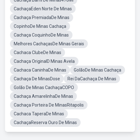
Cachaça Barril De Minas470Ml
CachaçaEden Norte De Minas
Cachaça PremiadaDe Minas
CopinhoDe Minas Cachaça
Cachaça CoquinhoDe Minas
Melhores CachaçasDe Minas Gerais
Cachaca ClubeDe Minas
Cachaça OriginalD Minas Avela
Cachaca CaninhaDe Minas
GolãoDe Minas Cachaça
Cachaça De MinasDose
Rei DaCachaça De Minas
Golão De Minas CachaçaCOPO
Cachaça AmarelinhaDe Minas
Cachaça Porteira De MinasRitapolis
Cachaca TaperaDe Minas
CachaçaReserva Ouro De Minas