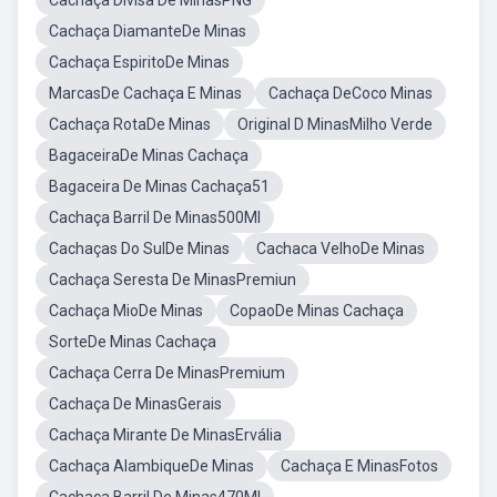
Cachaça Divisa De MinasPNG
Cachaça DiamanteDe Minas
Cachaça EspiritoDe Minas
MarcasDe Cachaça E Minas
Cachaça DeCoco Minas
Cachaça RotaDe Minas
Original D MinasMilho Verde
BagaceiraDe Minas Cachaça
Bagaceira De Minas Cachaça51
Cachaça Barril De Minas500Ml
Cachaças Do SulDe Minas
Cachaca VelhoDe Minas
Cachaça Seresta De MinasPremiun
Cachaça MioDe Minas
CopaoDe Minas Cachaça
SorteDe Minas Cachaça
Cachaça Cerra De MinasPremium
Cachaça De MinasGerais
Cachaça Mirante De MinasErvália
Cachaça AlambiqueDe Minas
Cachaça E MinasFotos