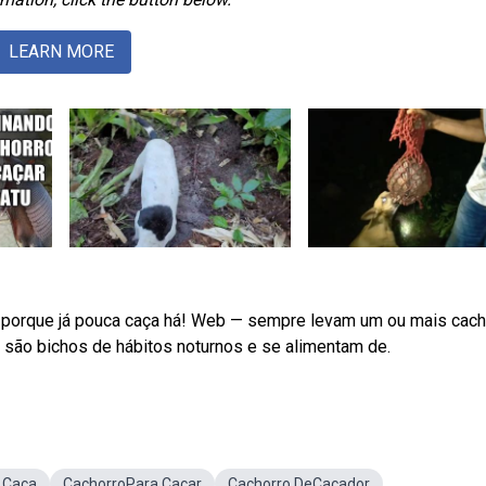
LEARN MORE
nte porque já pouca caça há! Web — sempre levam um ou mais cac
s são bichos de hábitos noturnos e se alimentam de.
 Caça
CachorroPara Caçar
Cachorro DeCaçador