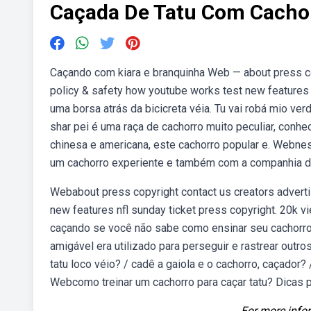
Caçada De Tatu Com Cacho
Caçando com kiara e branquinha Web — about press co
policy & safety how youtube works test new features n
uma borsa atrás da bicicreta véia. Tu vai robá mio ve
shar pei é uma raça de cachorro muito peculiar, con
chinesa e americana, este cachorro popular e. Webnes
um cachorro experiente e também com a companhia d
Webabout press copyright contact us creators advert
new features nfl sunday ticket press copyright. 20k v
caçando se você não sabe como ensinar seu cachorro a
amigável era utilizado para perseguir e rastrear out
tatu loco véio? / cadê a gaiola e o cachorro, caçador? 
Webcomo treinar um cachorro para caçar tatu? Dicas p
For more infor