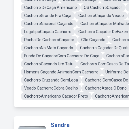
Cachorro DeCaça Americano
OS CachorroCaçador
CachorroGrande Pra Caça
CachorroCaçando Veado
CachorroNacional Caçando
CachorroCaçador Malhado
LogotipoCaçada Cachorro
Cachorro Caçador DeFazem
Racha De CachorroCaçador
Cão Caçando
Cachorro
CachorroNo Mato Caçando
Cachorro Caçador DeQuati
Fundo De CaçadorCom Cachorro De Caça
CachorroPa
CachorroCaçando Um Tatu
Cachorro ComCasco De Ta
Homens Caçando AnimaisCom Cachorro
Uniforme De
Cachorro Cruzando ComLeoa
Cachorro ComCasca De 
Veado CachorroCobra Coelho
CachorroAtaca O Dono
CachorroAmericano Caçador Preto
CachorroAmerican
Sandra