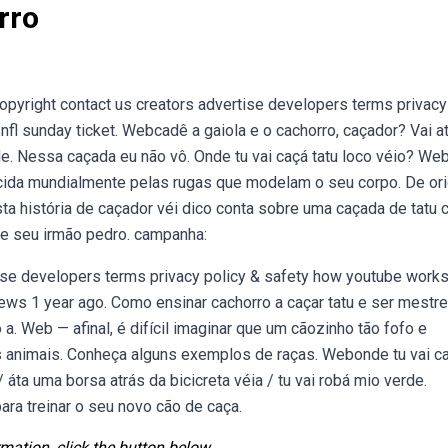
rro
pyright contact us creators advertise developers terms privacy
fl sunday ticket. Webcadê a gaiola e o cachorro, caçador? Vai a
rde. Nessa caçada eu não vô. Onde tu vai caçá tatu loco véio? We
hecida mundialmente pelas rugas que modelam o seu corpo. De o
ta história de caçador véi dico conta sobre uma caçada de tatu
e seu irmão pedro. campanha:
ise developers terms privacy policy & safety how youtube works
iews 1 year ago. Como ensinar cachorro a caçar tatu e ser mestre
. Web — afinal, é difícil imaginar que um cãozinho tão fofo e
ros animais. Conheça alguns exemplos de raças. Webonde tu vai c
/ áta uma borsa atrás da bicicreta véia / tu vai robá mio verde.
ara treinar o seu novo cão de caça.
mation, click the button below.