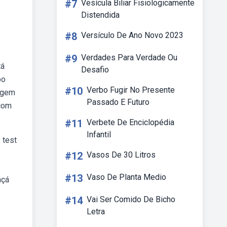
#7
Vesícula Biliar Fisiologicamente
Distendida
#8
Versículo De Ano Novo 2023
#9
Verdades Para Verdade Ou
tá
Desafio
bo
#10
Verbo Fugir No Presente
rigem
Passado E Futuro
 com
#11
Verbete De Enciclopédia
Infantil
 test
#12
Vasos De 30 Litros
#13
Vaso De Planta Medio
açá
#14
Vai Ser Comido De Bicho
Letra