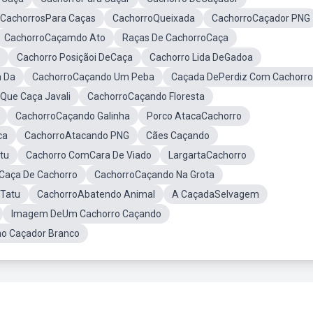
CachorrosPara Caças
CachorroQueixada
CachorroCaçador PNG
CachorroCaçamdo Ato
Raças De CachorroCaça
Cachorro Posiçãoi DeCaça
Cachorro Lida DeGadoa
 Da
CachorroCaçando Um Peba
Caçada DePerdiz Com Cachorro
Que Caça Javali
CachorroCaçando Floresta
CachorroCaçando Galinha
Porco AtacaCachorro
ca
CachorroAtacando PNG
Cães Caçando
tu
Cachorro ComCara De Viado
LargartaCachorro
Caça De Cachorro
CachorroCaçando Na Grota
Tatu
CachorroAbatendo Animal
A CaçadaSelvagem
Imagem DeUm Cachorro Caçando
o Caçador Branco