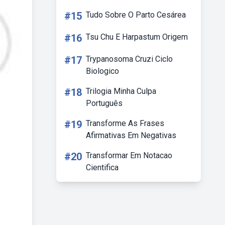
#15
Tudo Sobre O Parto Cesárea
#16
Tsu Chu E Harpastum Origem
#17
Trypanosoma Cruzi Ciclo
Biologico
#18
Trilogia Minha Culpa
Português
#19
Transforme As Frases
Afirmativas Em Negativas
#20
Transformar Em Notacao
Cientifica