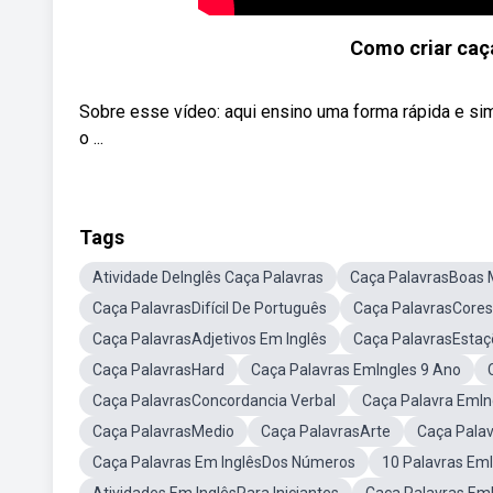
Como criar caça
Sobre esse vídeo: aqui ensino uma forma rápida e sim
o ...
Tags
Atividade DeInglês Caça Palavras
Caça PalavrasBoas 
Caça PalavrasDifícil De Português
Caça PalavrasCores
Caça PalavrasAdjetivos Em Inglês
Caça PalavrasEstaç
Caça PalavrasHard
Caça Palavras EmIngles 9 Ano
Caça PalavrasConcordancia Verbal
Caça Palavra EmIn
Caça PalavrasMedio
Caça PalavrasArte
Caça Pala
Caça Palavras Em InglêsDos Números
10 Palavras Em