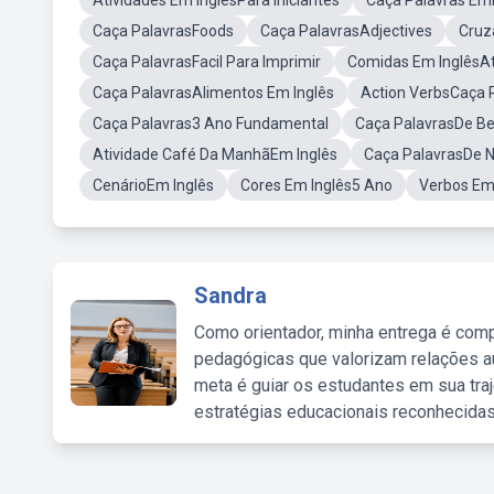
Atividades Em InglêsPara Iniciantes
Caça Palavras Em
Caça PalavrasFoods
Caça PalavrasAdjectives
Cruz
Caça PalavrasFacil Para Imprimir
Comidas Em InglêsAt
Caça PalavrasAlimentos Em Inglês
Action VerbsCaça 
Caça Palavras3 Ano Fundamental
Caça PalavrasDe Be
Atividade Café Da ManhãEm Inglês
Caça PalavrasDe N
CenárioEm Inglês
Cores Em Inglês5 Ano
Verbos Em 
Sandra
Como orientador, minha entrega é comp
pedagógicas que valorizam relações au
meta é guiar os estudantes em sua traj
estratégias educacionais reconhecidas