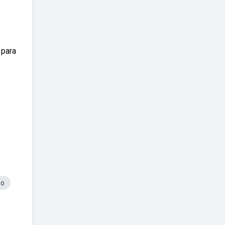
 para
ão