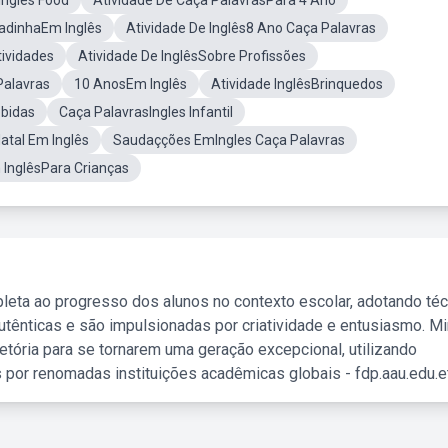
Ingles Food
Atividade De Caça PalavrasPara 4 Ano
adinhaEm Inglês
Atividade De Inglês8 Ano Caça Palavras
ividades
Atividade De InglêsSobre Profissões
Palavras
10 AnosEm Inglês
Atividade InglêsBrinquedos
bidas
Caça PalavrasIngles Infantil
atal Em Inglês
Saudaçções EmIngles Caça Palavras
InglêsPara Crianças
leta ao progresso dos alunos no contexto escolar, adotando té
tênticas e são impulsionadas por criatividade e entusiasmo. M
etória para se tornarem uma geração excepcional, utilizando
 por renomadas instituições acadêmicas globais - fdp.aau.edu.et