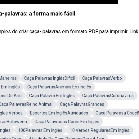
-palavras: a forma mais fácil
ples de criar caça- palavras em formato PDF para imprimir. Link
Maneiras
Caça Palavras InglêsDificil
Caça PalavrasVerbo
 Em Inglês
Caça PalavrasAnimais Em Inglês
ões Do Ano
Caça Palavra Em Inglês
Caça PalavrasCoronavírus
Caça PalavrasReino Animal
Caça PalavrasGrandes
gles Verbos
Esportes Em InglêsAtividades
Caça Palavrasa Criaç
vrasHalloween
Caça Palavrasas Cores Em Ingles
Ingles
100Palavras Em Inglês
10 Verbos RegularesEm Inglês