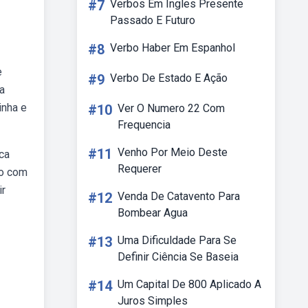
#7
Verbos Em Ingles Presente
Passado E Futuro
#8
Verbo Haber Em Espanhol
e
#9
Verbo De Estado E Ação
a
inha e
#10
Ver O Numero 22 Com
Frequencia
#11
Venho Por Meio Deste
ca
Requerer
do com
ir
#12
Venda De Catavento Para
Bombear Agua
#13
Uma Dificuldade Para Se
Definir Ciência Se Baseia
#14
Um Capital De 800 Aplicado A
Juros Simples