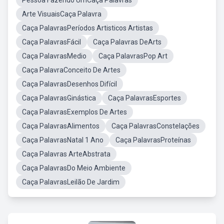
Pessoa Fazendo UmCaça Palavras
Arte VisuaisCaça Palavra
Caça PalavrasPeríodos Artisticos Artistas
Caça PalavrasFácil
Caça Palavras DeArts
Caça PalavrasMedio
Caça PalavrasPop Art
Caça PalavraConceito De Artes
Caça PalavrasDesenhos Difícil
Caça PalavrasGinástica
Caça PalavrasEsportes
Caça PalavrasExemplos De Artes
Caça PalavrasAlimentos
Caça PalavrasConstelações
Caça PalavrasNatal 1 Ano
Caça PalavrasProteínas
Caça Palavras ArteAbstrata
Caça PalavrasDo Meio Ambiente
Caça PalavrasLeilão De Jardim