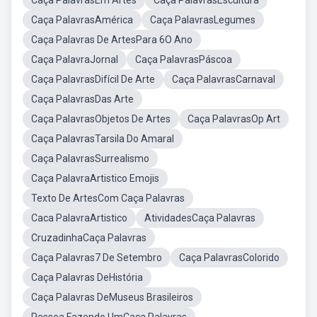
Caça PalavrasEm Artes
Caça PalavrasEscultura
Caça PalavrasAmérica
Caça PalavrasLegumes
Caça Palavras De ArtesPara 6O Ano
Caça PalavraJornal
Caça PalavrasPáscoa
Caça PalavrasDifícil De Arte
Caça PalavrasCarnaval
Caça PalavrasDas Arte
Caça PalavrasObjetos De Artes
Caça PalavrasOp Art
Caça PalavrasTarsila Do Amaral
Caça PalavrasSurrealismo
Caça PalavraArtistico Emojis
Texto De ArtesCom Caça Palavras
Caca PalavraArtistico
AtividadesCaça Palavras
CruzadinhaCaça Palavras
Caça Palavras7 De Setembro
Caça PalavrasColorido
Caça Palavras DeHistória
Caça Palavras DeMuseus Brasileiros