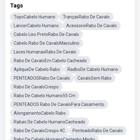
Tags
TopoCabelo Humano
TrançasRabo De Cavalo
LancerCabelo Humano
AcessorioRabo De Cavalo
Cabelo Liso PretoRabo De Cavalo
Cabelo Rabo De CavaloMasculino
Laces HumanasRabo De Cavalo
Rabo De CavaloEm Cabelo Cacheado
ApliqueDe Cabelo Rabo
RadboDe Cabelo Humano
PENTEADOSRabo De Cavalo
CavaloSem Rabo
Rabo De CavaloCrespo
Rabo De Cabelo Humano55 Cm
PENTEADOS Rabo De CavaloPara Casamento
AlongamentoCabelo Rabo
Rabao De Cabelo HumanoCacheado
Rabo De CavaloCrespo 4C
PenteadoRabo De Cavalo
Rabo De Cabelo HumanoCastanho Medio