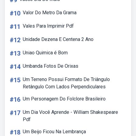
#9
#10
Valor Do Metro Da Grama
#11
Vales Para Imprimir Pdf
#12
Unidade Dezena E Centena 2 Ano
#13
Uniao Quimica é Bom
#14
Umbanda Fotos De Orixas
#15
Um Terreno Possui Formato De Triângulo
Retângulo Com Lados Perpendiculares
#16
Um Personagem Do Folclore Brasileiro
#17
Um Dia Você Aprende - William Shakespeare
Pdf
#18
Um Beijo Ficou Na Lembrança