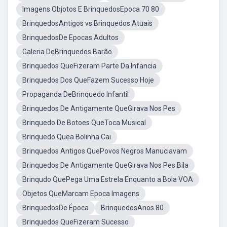
Imagens Objotos E BrinquedosEpoca 70 80
BrinquedosAntigos vs Brinquedos Atuais
BrinquedosDe Epocas Adultos
Galeria DeBrinquedos Barão
Brinquedos QueFizeram Parte Da Infancia
Brinquedos Dos QueFazem Sucesso Hoje
Propaganda DeBrinquedo Infantil
Brinquedos De Antigamente QueGirava Nos Pes
Brinquedo De Botoes QueToca Musical
Brinquedo Quea Bolinha Cai
Brinquedos Antigos QuePovos Negros Manuciavam
Brinquedos De Antigamente QueGirava Nos Pes Bila
Brinqudo QuePega Uma Estrela Enquanto a Bola VOA
Objetos QueMarcam Epoca Imagens
BrinquedosDe Época
BrinquedosAnos 80
Brinquedos QueFizeram Sucesso