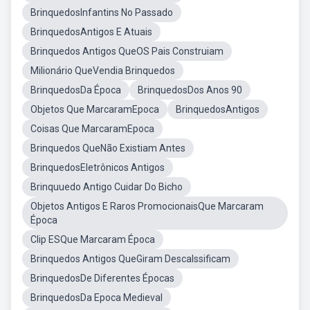
BrinquedosInfantins No Passado
BrinquedosAntigos E Atuais
Brinquedos Antigos QueOS Pais Construiam
Milionário QueVendia Brinquedos
BrinquedosDa Época
BrinquedosDos Anos 90
Objetos Que MarcaramEpoca
BrinquedosAntigos
Coisas Que MarcaramEpoca
Brinquedos QueNão Existiam Antes
BrinquedosEletrônicos Antigos
Brinquuedo Antigo Cuidar Do Bicho
Objetos Antigos E Raros PromocionaisQue Marcaram
Época
Clip ESQue Marcaram Época
Brinquedos Antigos QueGiram Descalssificam
BrinquedosDe Diferentes Épocas
BrinquedosDa Epoca Medieval