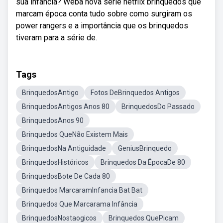
sua infância? Weba nova série netflix brinquedos que
marcam época conta tudo sobre como surgiram os
power rangers e a importância que os brinquedos
tiveram para a série de.
Tags
BrinquedosAntigo
Fotos DeBrinquedos Antigos
BrinquedosAntigos Anos 80
BrinquedosDo Passado
BrinquedosAnos 90
Brinquedos QueNão Existem Mais
BrinquedosNa Antiguidade
GeniusBrinquedo
BrinquedosHistóricos
Brinquedos Da ÉpocaDe 80
BrinquedosBote De Cada 80
Brinquedos MarcaramInfancia Bat Bat
Brinquedos Que Marcarama Infância
BrinquedosNostaogicos
Brinquedos QuePicam