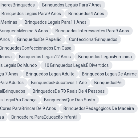
lhoresBrinquedos
Brinquedos Legais Para7 Anos
Brinquedos Legais Para9 Anos
Brinquedos4 Anos
aMeninas
Brinquedos Legais Para11 Anos
BrinquedoMenino 5 Anos
Brinquedos Interessantes Para9 Anos
 Anos
BrinquedosDe Papelão
ConfeccionarBrinquedos
BrinquedosConfeccionados Em Casa
Menina
Brinquedos Legais12 Anos
Brinquedos LegaisFeminina
is Legais Do Mundo
10 Brinquedos LegaisÉ Divertidos
ça 7 Anos
Brinquedos LegaisAdulto
Brinquedos LegaisDe Anime
 ParaAdultos
BrinquedosEducativos 1 Ano
BrinquedosPé
alBrinquedos
BrinquedosDe 70 Reais De 4 Pessoas
s LegaiPra Criança
BrinquedosQue Dao Susto
Cores ParaBrincar De 9 Anos
BrinquedosPedagógicos De Madeira
sa
Brincadeira ParaEducação Infantil