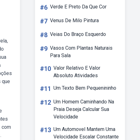
#6
Verde E Preto Da Que Cor
#7
Venus De Milo Pintura
#8
Veias Do Braço Esquerdo
ela,
#9
Vasos Com Plantas Naturais
do
Para Sala
sua
a
#10
Valor Relativo E Valor
moções
Absoluto Atividades
s que
#11
Um Texto Bem Pequenininho
#12
Um Homem Caminhando Na
Praia Deseja Calcular Sua
e
Velocidade
ntes
, com
#13
Um Automovel Mantem Uma
.
Velocidade Escalar Constante