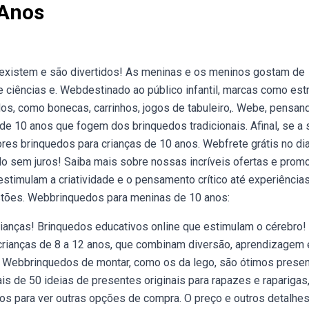
 Anos
existem e são divertidos! As meninas e os meninos gostam de
 ciências e. Webdestinado ao público infantil, marcas como estr
os, como bonecas, carrinhos, jogos de tabuleiro,. Webe, pensan
de 10 anos que fogem dos brinquedos tradicionais. Afinal, se a 
es brinquedos para crianças de 10 anos. Webfrete grátis no di
o sem juros! Saiba mais sobre nossas incríveis ofertas e pro
timulam a criatividade e o pensamento crítico até experiência
stões. Webbrinquedos para meninas de 10 anos:
rianças! Brinquedos educativos online que estimulam o cérebro!
crianças de 8 a 12 anos, que combinam diversão, aprendizagem 
ua,. Webbrinquedos de montar, como os da lego, são ótimos prese
s de 50 ideias de presentes originais para rapazes e raparigas
os para ver outras opções de compra. O preço e outros detalhes