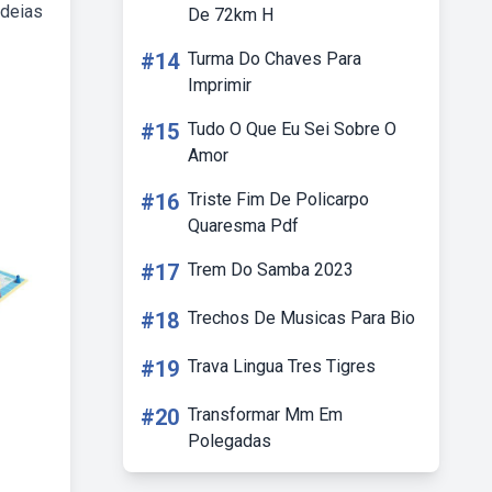
ideias
De 72km H
#14
Turma Do Chaves Para
Imprimir
#15
Tudo O Que Eu Sei Sobre O
Amor
#16
Triste Fim De Policarpo
Quaresma Pdf
#17
Trem Do Samba 2023
#18
Trechos De Musicas Para Bio
#19
Trava Lingua Tres Tigres
#20
Transformar Mm Em
Polegadas