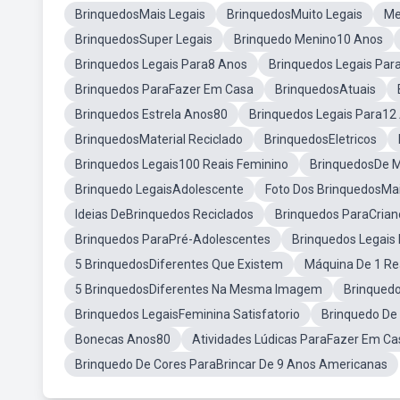
BrinquedosMais Legais
BrinquedosMuito Legais
Me
BrinquedosSuper Legais
Brinquedo Menino10 Anos
Brinquedos Legais Para8 Anos
Brinquedos Legais Par
Brinquedos ParaFazer Em Casa
BrinquedosAtuais
Brinquedos Estrela Anos80
Brinquedos Legais Para12
BrinquedosMaterial Reciclado
BrinquedosEletricos
Brinquedos Legais100 Reais Feminino
BrinquedosDe 
Brinquedo LegaisAdolescente
Foto Dos BrinquedosMa
Ideias DeBrinquedos Reciclados
Brinquedos ParaCrian
Brinquedos ParaPré-Adolescentes
Brinquedos Legais
5 BrinquedosDiferentes Que Existem
Máquina De 1 Re
5 BrinquedosDiferentes Na Mesma Imagem
Brinquedo
Brinquedos LegaisFeminina Satisfatorio
Brinquedo De 
Bonecas Anos80
Atividades Lúdicas ParaFazer Em Ca
Brinquedo De Cores ParaBrincar De 9 Anos Americanas