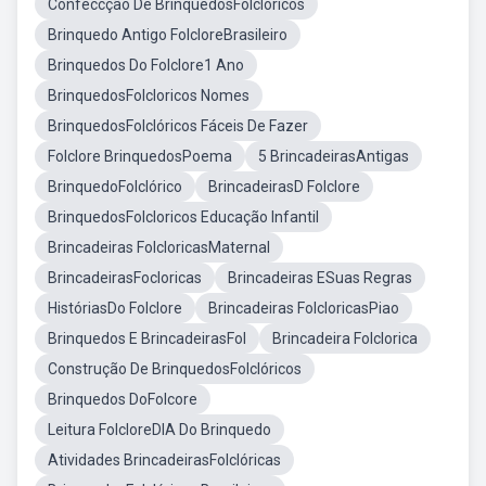
Confeccção De BrinquedosFolcloricos
Brinquedo Antigo FolcloreBrasileiro
Brinquedos Do Folclore1 Ano
BrinquedosFolcloricos Nomes
BrinquedosFolclóricos Fáceis De Fazer
Folclore BrinquedosPoema
5 BrincadeirasAntigas
BrinquedoFolclórico
BrincadeirasD Folclore
BrinquedosFolcloricos Educação Infantil
Brincadeiras FolcloricasMaternal
BrincadeirasFocloricas
Brincadeiras ESuas Regras
HistóriasDo Folclore
Brincadeiras FolcloricasPiao
Brinquedos E BrincadeirasFol
Brincadeira Folclorica
Construção De BrinquedosFolclóricos
Brinquedos DoFolcore
Leitura FolcloreDIA Do Brinquedo
Atividades BrincadeirasFolclóricas