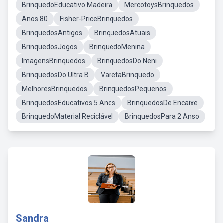
BrinquedoEducativo Madeira
MercotoysBrinquedos
Anos 80
Fisher-PriceBrinquedos
BrinquedosAntigos
BrinquedosAtuais
BrinquedosJogos
BrinquedoMenina
ImagensBrinquedos
BrinquedosDo Neni
BrinquedosDo Ultra B
VaretaBrinquedo
MelhoresBrinquedos
BrinquedosPequenos
BrinquedosEducativos 5 Anos
BrinquedosDe Encaixe
BrinquedoMaterial Reciclável
BrinquedosPara 2 Anso
Sandra