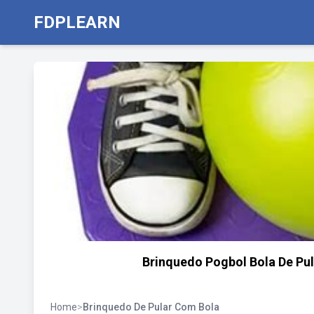
FDPLEARN
Brinquedo Pogbol Bola De Pul
Home
>
Brinquedo De Pular Com Bola