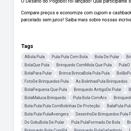
O Desafio do Pogobol foi lançado! Qual participante s
Compare preços e economize com cupom e cashback di
parcelado sem juros! Saiba mais sobre nossas incrív
Tags
ABola Pula
Pula Pula Com Bola
Bola De Pular
Br
BolaQue Pula
Brinquedo ComMola Que Pula
PulaO 
BolaPara Pular
Brinca BrincaBola Pula Pula
BolãoP
FotoDe Brinquedos Pula
As BolinhasPula Brinquedos
BolaPequena Que Pula
Brinquedo AntigoDe Pular
B
BolaMaluca Brinquedo
Pula Bola ComAro
Brinqued
Bola Pula Pula ComBolinhas De Proteção
BalaPula Pul
Bola Pula PulaAvengers
DesenhoDe Brinquedos Pula P
Do GokuBola De Pular
Pula PulaFormado De Bola
B
Brinquedo Bola ComPá
Brinquedo PulaGafanhoto