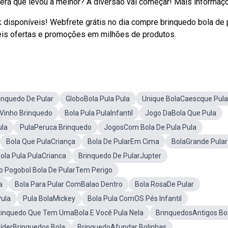
erá que levou a melhor? A diversão vai começar! Mais informaçõe
sponíveis! Webfrete grátis no dia compre brinquedo bola de 
eis ofertas e promoções em milhões de produtos.
inquedo De Pular
GloboBola Pula Pula
Unique BolaCaescque Pula
Vinho Brinquedo
Bola Pula PulaInfantil
Jogo DaBola Que Pula
ula
PulaPeruca Brinquedo
JogosCom Bola De Pula Pula
Bola Que PulaCriança
Bola De PularEm Cima
BolaGrande Pular
ola Pula PulaCrianca
Brinquedo De PularJupter
o Pogobol Bola De PularTem Perigo
a
Bola Para Pular ComBalao Dentro
Bola RosaDe Pular
ula
Pula BolaMickey
Bola Pula ComOS Pés Infantil
rinquedo Que Tem UmaBola E Você Pula Nela
BrinquedosAntigos Bo
LíderBrinquedos Bola
BrinquedoAfundar Bolinhas