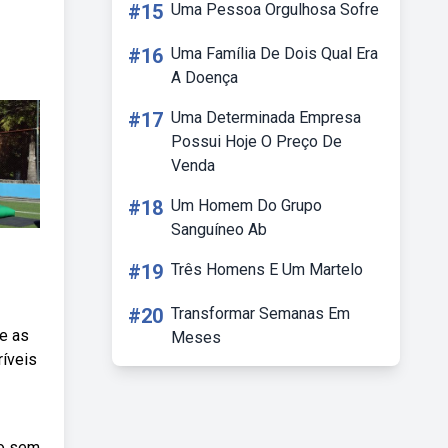
#15
Uma Pessoa Orgulhosa Sofre
#16
Uma Família De Dois Qual Era
A Doença
#17
Uma Determinada Empresa
Possui Hoje O Preço De
Venda
#18
Um Homem Do Grupo
Sanguíneo Ab
#19
Três Homens E Um Martelo
#20
Transformar Semanas Em
e as
Meses
ríveis
do sem