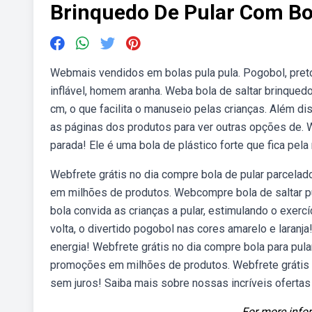
Brinquedo De Pular Com Bo
Webmais vendidos em bolas pula pula. Pogobol, preto e 
inflável, homem aranha. Weba bola de saltar brinquedo
cm, o que facilita o manuseio pelas crianças. Além di
as páginas dos produtos para ver outras opções de. W
parada! Ele é uma bola de plástico forte que fica pel
Webfrete grátis no dia compre bola de pular parcela
em milhões de produtos. Webcompre bola de saltar pul
bola convida as crianças a pular, estimulando o exerc
volta, o divertido pogobol nas cores amarelo e laranj
energia! Webfrete grátis no dia compre bola para pula
promoções em milhões de produtos. Webfrete grátis n
sem juros! Saiba mais sobre nossas incríveis ofert
For more infor