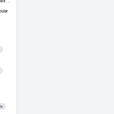
s: ...
pular
la