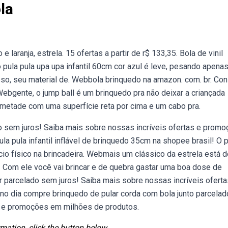
la
laranja, estrela. 15 ofertas a partir de r$ 133,35. Bola de vinil
 pula pula upa upa infantil 60cm cor azul é leve, pesando apenas
sso, seu material de. Webbola brinquedo na amazon. com. br. Con
ebgente, o jump ball é um brinquedo pra não deixar a criançada
a metade com uma superfície reta por cima e um cabo pra.
do sem juros! Saiba mais sobre nossas incríveis ofertas e prom
a pula infantil inflável de brinquedo 35cm na shopee brasil! O p
ício físico na brincadeira. Webmais um clássico da estrela está 
a! Com ele você vai brincar e de quebra gastar uma boa dose de
r parcelado sem juros! Saiba mais sobre nossas incríveis oferta
o dia compre brinquedo de pular corda com bola junto parcelad
as e promoções em milhões de produtos.
mation, click the button below.