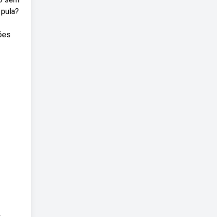
 pula?
ões