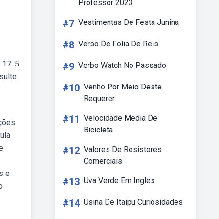
Professor 2023
#7
Vestimentas De Festa Junina
#8
Verso De Folia De Reis
 17. 5
#9
Verbo Watch No Passado
sulte
#10
Venho Por Meio Deste
Requerer
#11
Velocidade Media De
oções
Bicicleta
ula
de
#12
Valores De Resistores
Comerciais
s e
#13
Uva Verde Em Ingles
o
#14
Usina De Itaipu Curiosidades