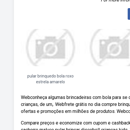
pular brinquedo bola roxo
estrela amarelo
Webconheça algumas brincadeiras com bola para se di
crianças, de um,. Webfrete grátis no dia compre brin
ofertas e promoções em milhões de produtos. Webcom
Compare preços e economize com cupom e cashback d
cachorro maluco pular brincar discoboll crianças kids