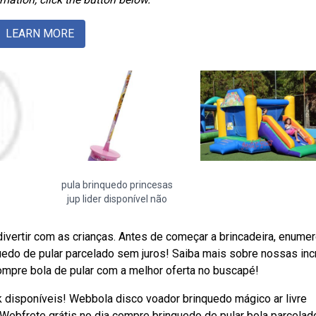
LEARN MORE
pula brinquedo princesas
jup lider disponível não
vertir com as crianças. Antes de começar a brincadeira, enumer
quedo de pular parcelado sem juros! Saiba mais sobre nossas inc
pre bola de pular com a melhor oferta no buscapé!
isponíveis! Webbola disco voador brinquedo mágico ar livre
. Webfrete grátis no dia compre brinquedo de pular bola parcela