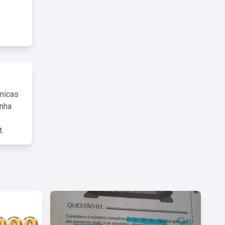
cnicas
inha
.