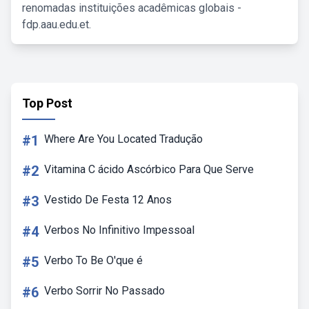
renomadas instituições acadêmicas globais -
fdp.aau.edu.et.
Top Post
#1
Where Are You Located Tradução
#2
Vitamina C ácido Ascórbico Para Que Serve
#3
Vestido De Festa 12 Anos
#4
Verbos No Infinitivo Impessoal
#5
Verbo To Be O'que é
#6
Verbo Sorrir No Passado