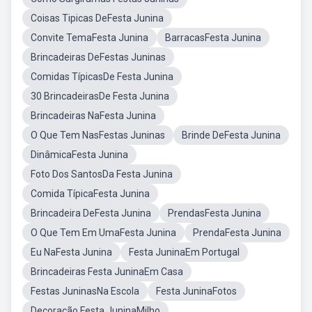
Coisas Tipicas DeFesta Junina
Convite TemaFesta Junina
BarracasFesta Junina
Brincadeiras DeFestas Juninas
Comidas TípicasDe Festa Junina
30 BrincadeirasDe Festa Junina
Brincadeiras NaFesta Junina
O Que Tem NasFestas Juninas
Brinde DeFesta Junina
DinâmicaFesta Junina
Foto Dos SantosDa Festa Junina
Comida TípicaFesta Junina
Brincadeira DeFesta Junina
PrendasFesta Junina
O Que Tem Em UmaFesta Junina
PrendaFesta Junina
Eu NaFesta Junina
Festa JuninaEm Portugal
Brincadeiras Festa JuninaEm Casa
Festas JuninasNa Escola
Festa JuninaFotos
Decoração Festa JuninaMilho