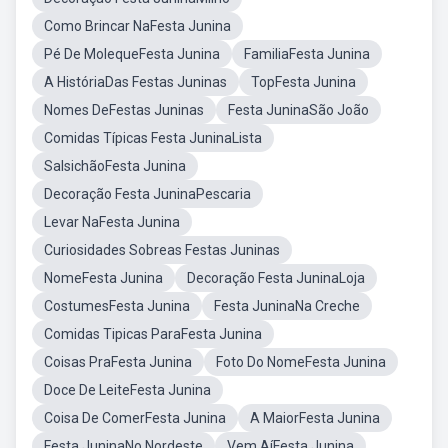
Como Brincar NaFesta Junina
Pé De MolequeFesta Junina
FamiliaFesta Junina
A HistóriaDas Festas Juninas
TopFesta Junina
Nomes DeFestas Juninas
Festa JuninaSão João
Comidas Típicas Festa JuninaLista
SalsichãoFesta Junina
Decoração Festa JuninaPescaria
Levar NaFesta Junina
Curiosidades Sobreas Festas Juninas
NomeFesta Junina
Decoração Festa JuninaLoja
CostumesFesta Junina
Festa JuninaNa Creche
Comidas Tipicas ParaFesta Junina
Coisas PraFesta Junina
Foto Do NomeFesta Junina
Doce De LeiteFesta Junina
Coisa De ComerFesta Junina
A MaiorFesta Junina
Festa JuninaNo Nordeste
Vem AíFesta Junina