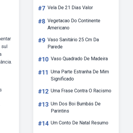
#7
Vela De 21 Dias Valor
#8
Vegetacao Do Continente
Americano
mentar
#9
Vaso Sanitário 25 Cm Da
 sul
Parede
a
#10
Vaso Quadrado De Madeira
ância.
#11
Uma Parte Estranha De Mim
Significado
s
#12
Uma Frase Contra O Racismo
#13
Um Dos Boi Bumbás De
o
Parintins
#14
Um Conto De Natal Resumo