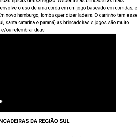
midas típicas dessa região. Webentre as brincadeiras mais
e envolve o uso de uma corda em um jogo baseado em corridas, e
 Em novo hamburgo, lomba quer dizer ladeira. O carrinho tem ess
ul, santa catarina e paraná) as brincadeiras e jogos são muito
e/ou relembrar duas.
INCADEIRAS DA REGIÃO SUL