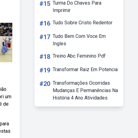
#15
Turma Do Chaves Para
Imprimir
#16
Tudo Sobre Cristo Redentor
#17
Tudo Bem Com Voce Em
Ingles
#18
Treino Abc Feminino Pdf
#19
Transformar Raiz Em Potencia
#20
Transformações Ocorridas
ião
Mudanças E Permanências Na
bri um
História 4 Ano Atividades
é de
 para
estas