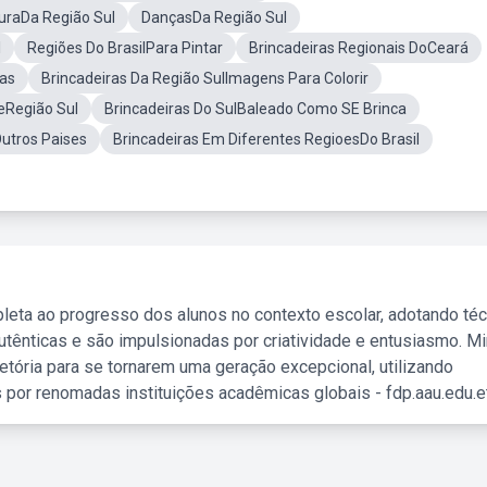
uraDa Região Sul
DançasDa Região Sul
l
Regiões Do BrasilPara Pintar
Brincadeiras Regionais DoCeará
ras
Brincadeiras Da Região SulImagens Para Colorir
eRegião Sul
Brincadeiras Do SulBaleado Como SE Brinca
Outros Paises
Brincadeiras Em Diferentes RegioesDo Brasil
leta ao progresso dos alunos no contexto escolar, adotando té
tênticas e são impulsionadas por criatividade e entusiasmo. M
etória para se tornarem uma geração excepcional, utilizando
 por renomadas instituições acadêmicas globais - fdp.aau.edu.et