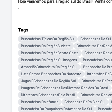
Hoje viajaremos para a região sul do Brasil! Venha c
...
Tags
Brincadeiras TípicasDa Região Sul
Brincadeiras Do Sul
Brincadeiras Da RegiãoSudeste
Brincadeiras DasRegiõ
Brincadeiras Da RegiãoCentro Oeste
Brincadeira Regiã
Brincadeiras Da Região SulImagens
Brincadeiras Popu
AmarelãoBrincadeira Da Região Sul
Brincadeira Do Br
Lista Comas Brincadeiras Do Nordeste
Infográfico DeB
Jogos EBrincadeiras Da Região Sul
Brincadeiras DaRegi
Imagens De Brincadeiras DasDiversas Regiões Do Brasil
Diferentes BrincadeirasPelo Brasil
Brincadeiras Regio
Brincadeiras DaInfancia
Brincadeira DaRa Giao Sul
Brincadeira Da Poupulares DaAmerica Do Sul
Brincade