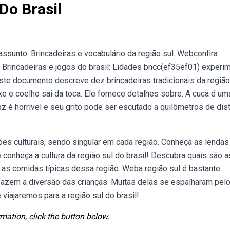
Do Brasil
ssunto: Brincadeiras e vocabulário da região sul. Webconfira
l. Brincadeiras e jogos do brasil: Lidades bncc(ef35ef01) experi
este documento descreve dez brincadeiras tradicionais da região
eixe e coelho sai da toca. Ele fornece detalhes sobre. A cuca é um
 é horrível e seu grito pode ser escutado a quilômetros de dist
es culturais, sendo singular em cada região. Conheça as lendas
 e conheça a cultura da região sul do brasil! Descubra quais são a
a as comidas típicas dessa região. Weba região sul é bastante
s fazem a diversão das crianças. Muitas delas se espalharam pel
viajaremos para a região sul do brasil!
mation, click the button below.