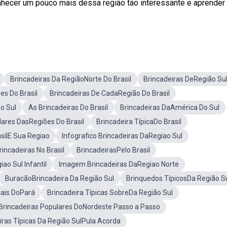
onhecer um pouco mais dessa região tão interessante e aprender 
Brincadeiras Da RegiãoNorte Do Brasil
Brincadeiras DeRegião Su
es Do Brasil
Brincadeiras De CadaRegião Do Brasil
o Sul
As Brincadeiras Do Brasil
Brincadeiras DaAmérica Do Sul
lares DasRegiões Do Brasil
Brincadeira TípicaDo Brasil
asilE Sua Regiao
Infografico Brincadeiras DaRegiao Sul
rincadeiras No Brasil
BrincadeirasPelo Brasil
ao Sul Infantil
Imagem Brincadeiras DaRegiao Norte
BuracãoBrincadeira Da Região Sul
Brinquedos TípicosDa Região S
nais DoPará
Brincadeira Típicas SobreDa Região Sul
Brincadeiras Populares DoNordeste Passo a Passo
iras Típicas Da Região SulPula Acorda