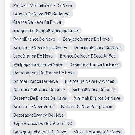
Pegue E MonteBranca De Neve
Branca De NevePNG Redondo
Branca De Neve Ea Bruxa
Imagem De FundoBranca De Neve
PainelBranca De Neve
ZangadoBranca De Neve
Branca De NeveFilme Disney
PrincesaBranca De Neve
LogoBranca De Neve
Branca De Neve ESete Anões
WallpaperBranca De Neve
DesenhosBranca De Neve
Personagens DaBranca De Neve
Animal Branca De Neve
Branca De Neve E7 Anoes
Animais DaBranca De Neve
BichosBranca De Neve
DesenhoDe Branca De Neve
AinimaisBranca De Neve
Branca De NeveVetor
Branca De NeveAdaptação
DecoraçãoBranca De Neve
Topo Branca De NeveCute PNG
BackgroundBranca De Neve
Muss UmBranca De Neve