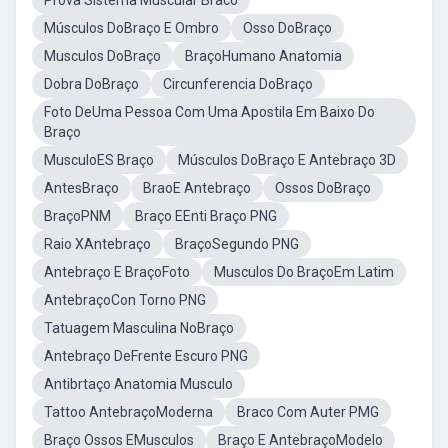
Prova Sistema Muscular Braco
Músculos DoBraço E Ombro
Osso DoBraço
Musculos DoBraço
BraçoHumano Anatomia
Dobra DoBraço
Circunferencia DoBraço
Foto DeUma Pessoa Com Uma Apostila Em Baixo Do
Braço
MusculoES Braço
Músculos DoBraço E Antebraço 3D
AntesBraço
BraoE Antebraço
Ossos DoBraço
BraçoPNM
Braço EEnti Braço PNG
Raio XAntebraço
BraçoSegundo PNG
Antebraço E BraçoFoto
Musculos Do BraçoEm Latim
AntebraçoCon Torno PNG
Tatuagem Masculina NoBraço
Antebraço DeFrente Escuro PNG
Antibrtaço Anatomia Musculo
Tattoo AntebraçoModerna
Braco Com Auter PMG
Braço Ossos EMusculos
Braço E AntebraçoModelo