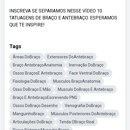
INSCREVA SE SEPARAMOS NESSE VÍDEO 10
TATUAGENS DE BRAÇO E ANTEBRAÇO. ESPERAMOS
QUE TE INSPIRE!
Tags
Áreas DoBraço
Extensores DoAntebraço
Braço AntebraçoAnatomia
Inervação DoBraço
Ossos BraçosE Antebraços
Face Ventral DoBraço
Fisiologia DoBraço
Musculos BraçoAnatomia
Osso DoBraço E Mão
Musculo DoBraço E Antebraço
Braço E AntebraçoEscrevendo PNG
Ossos DoBraço Desenho
Venografia DoBraço
ManguinhoBraço
Músculos Posteriores DoAntebraço
Articulações DoBraço
Tenda OBraço Real