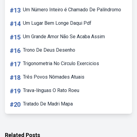
#13
Um Número Inteiro é Chamado De Palíndromo
#14
Um Lugar Bem Longe Daqui Pdf
#15
Um Grande Amor Não Se Acaba Assim
#16
Trono De Deus Desenho
#17
Trigonometria No Circulo Exercicios
#18
Três Povos Nômades Atuais
#19
Trava-línguas O Rato Roeu
#20
Tratado De Madri Mapa
Related Posts