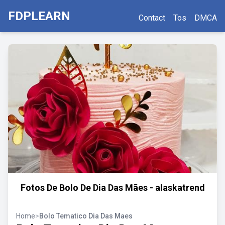
FDPLEARN
Contact
Tos
DMCA
Fotos De Bolo De Dia Das Mães - alaskatrend
Home
>
Bolo Tematico Dia Das Maes