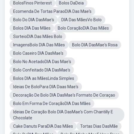
BolosFinos Pinterest
Bolos DaDeia
Ecomenda De Tortas ParaoDIA Das Mae's
Bolo Do DIA DasMae's
DIA Das MãesVo Bolo
Bolos DIA Das Mães
Bolo CoraçãoDIA Das Mães
SorteioDIA Das Mães Bolo
ImagensBolo DIA Das Mães
Bolo DIA DasMae's Rosa
Bolo Caseiro DIA DasMae's
Bolo No AcetadoDIA Das Mae's
Bolo Confeitado DIA DasMae's
Bolos DIA as MãesLinda Simples
Ideias De BoloPara DIA Daas Mae's
Decoração De Bolo DIA DasMae's Formato De Coraçao
Bolo Em Forma De CoraçãoDIA Das Mães
Ideias De Coração Bolo DIA DasMae's Com Chantilly E
Chocolate
Cake Danuts ParaDIA Das Mães
Tortas Dias DasMãe