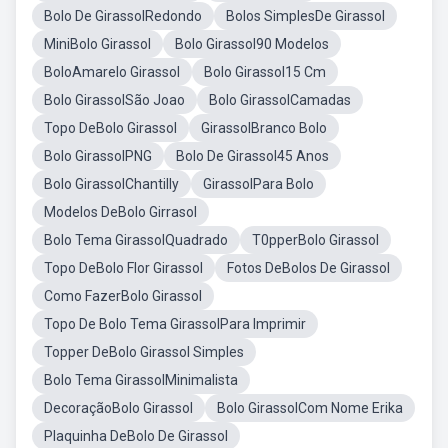
Bolo De GirassolRedondo
Bolos SimplesDe Girassol
MiniBolo Girassol
Bolo Girassol90 Modelos
BoloAmarelo Girassol
Bolo Girassol15 Cm
Bolo GirassolSão Joao
Bolo GirassolCamadas
Topo DeBolo Girassol
GirassolBranco Bolo
Bolo GirassolPNG
Bolo De Girassol45 Anos
Bolo GirassolChantilly
GirassolPara Bolo
Modelos DeBolo Girrasol
Bolo Tema GirassolQuadrado
T0pperBolo Girassol
Topo DeBolo Flor Girassol
Fotos DeBolos De Girassol
Como FazerBolo Girassol
Topo De Bolo Tema GirassolPara Imprimir
Topper DeBolo Girassol Simples
Bolo Tema GirassolMinimalista
DecoraçãoBolo Girassol
Bolo GirassolCom Nome Erika
Plaquinha DeBolo De Girassol