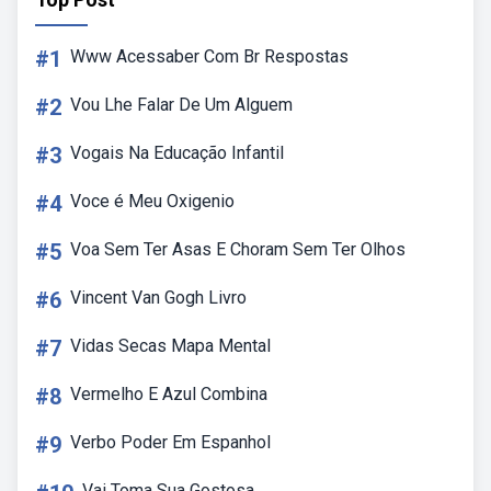
#1
Www Acessaber Com Br Respostas
#2
Vou Lhe Falar De Um Alguem
#3
Vogais Na Educação Infantil
#4
Voce é Meu Oxigenio
#5
Voa Sem Ter Asas E Choram Sem Ter Olhos
#6
Vincent Van Gogh Livro
#7
Vidas Secas Mapa Mental
#8
Vermelho E Azul Combina
#9
Verbo Poder Em Espanhol
Vai Toma Sua Gostosa