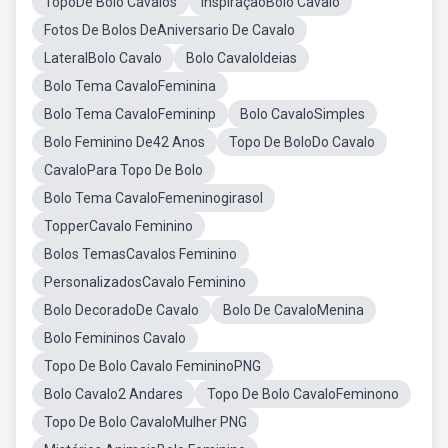
TopoDe Bolo Cavalos
InspiraçãoBolo Cavalo
Fotos De Bolos DeAniversario De Cavalo
LateralBolo Cavalo
Bolo CavaloIdeias
Bolo Tema CavaloFeminina
Bolo Tema CavaloFemininp
Bolo CavaloSimples
Bolo Feminino De42 Anos
Topo De BoloDo Cavalo
CavaloPara Topo De Bolo
Bolo Tema CavaloFemeninogirasol
TopperCavalo Feminino
Bolos TemasCavalos Feminino
PersonalizadosCavalo Feminino
Bolo DecoradoDe Cavalo
Bolo De CavaloMenina
Bolo Femininos Cavalo
Topo De Bolo Cavalo FemininoPNG
Bolo Cavalo2 Andares
Topo De Bolo CavaloFeminono
Topo De Bolo CavaloMulher PNG