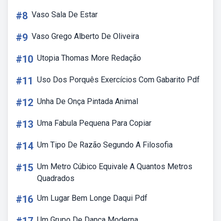
#8
Vaso Sala De Estar
#9
Vaso Grego Alberto De Oliveira
#10
Utopia Thomas More Redação
#11
Uso Dos Porquês Exercícios Com Gabarito Pdf
#12
Unha De Onça Pintada Animal
#13
Uma Fabula Pequena Para Copiar
#14
Um Tipo De Razão Segundo A Filosofia
#15
Um Metro Cúbico Equivale A Quantos Metros
Quadrados
#16
Um Lugar Bem Longe Daqui Pdf
Um Grupo De Dança Moderna