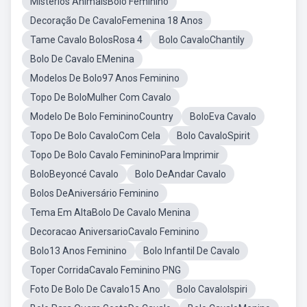
Mistérios AnimaisBolo Feminino
Decoração De CavaloFemenina 18 Anos
Tame Cavalo BolosRosa 4
Bolo CavaloChantily
Bolo De Cavalo EMenina
Modelos De Bolo97 Anos Feminino
Topo De BoloMulher Com Cavalo
Modelo De Bolo FemininoCountry
BoloEva Cavalo
Topo De Bolo CavaloCom Cela
Bolo CavaloSpirit
Topo De Bolo Cavalo FemininoPara Imprimir
BoloBeyoncé Cavalo
Bolo DeAndar Cavalo
Bolos DeAniversário Feminino
Tema Em AltaBolo De Cavalo Menina
Decoracao AniversarioCavalo Feminino
Bolo13 Anos Feminino
Bolo Infantil De Cavalo
Toper CorridaCavalo Feminino PNG
Foto De Bolo De Cavalo15 Ano
Bolo CavaloIspiri