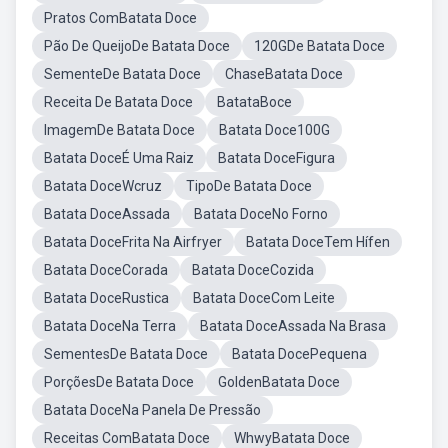
Pratos ComBatata Doce
Pão De QueijoDe Batata Doce
120GDe Batata Doce
SementeDe Batata Doce
ChaseBatata Doce
Receita De Batata Doce
BatataBoce
ImagemDe Batata Doce
Batata Doce100G
Batata DoceÉ Uma Raiz
Batata DoceFigura
Batata DoceWcruz
TipoDe Batata Doce
Batata DoceAssada
Batata DoceNo Forno
Batata DoceFrita Na Airfryer
Batata DoceTem Hífen
Batata DoceCorada
Batata DoceCozida
Batata DoceRustica
Batata DoceCom Leite
Batata DoceNa Terra
Batata DoceAssada Na Brasa
SementesDe Batata Doce
Batata DocePequena
PorçõesDe Batata Doce
GoldenBatata Doce
Batata DoceNa Panela De Pressão
Receitas ComBatata Doce
WhwyBatata Doce