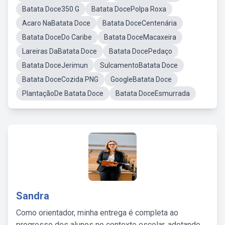
Batata Doce350 G
Batata DocePolpa Roxa
Acaro NaBatata Doce
Batata DoceCentenária
Batata DoceDo Caribe
Batata DoceMacaxeira
Lareiras DaBatata Doce
Batata DocePedaço
Batata DoceJerimun
SulcamentoBatata Doce
Batata DoceCozida PNG
GoogleBatata Doce
PlantaçãoDe Batata Doce
Batata DoceEsmurrada
Sandra
Como orientador, minha entrega é completa ao
progresso dos alunos no contexto escolar, adotando