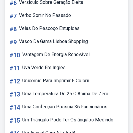
#6
Versiculo Sobre Geração Eleita
#7
Verbo Sorrir No Passado
#8
Veias Do Pescoço Entupidas
#9
Vasco Da Gama Lisboa Shopping
#10
Vantagem De Energia Renovável
#11
Uva Verde Em Ingles
#12
Unicórnio Para Imprimir E Colorir
#13
Uma Temperatura De 25 C Acima De Zero
#14
Uma Confecção Possuía 36 Funcionários
#15
Um Triângulo Pode Ter Os ângulos Medindo
Um Animal Com A Letra B