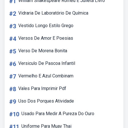
#1
William Shakespeare Romeu E Julieta Livro
#2
Vidraria De Laboratório De Química
#3
Vestido Longo Estilo Grego
#4
Versos De Amor E Poesias
#5
Verso De Morena Bonita
#6
Versiculo De Pascoa Infantil
#7
Vermelho E Azul Combinam
#8
Vales Para Imprimir Pdf
#9
Uso Dos Porques Atividade
#10
Usado Para Medir A Pureza Do Ouro
#11
Uniforme Para Muay Thai