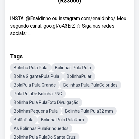
(R$3000)
INSTA: @Enaldinho ou instagram.com/enaldinho/ Meu
segundo canal: goo.gl/oA3ErZ ☆ Siga nas redes
sociais: ...
Tags
Bolinha Pula Pula
Bolinhas Pula Pula
Bolha GigantePula Pula
BolinhaPular
BolaPula Pula Grande
Bolinhas Pula PulaColoridos
Pula PulaDe Bolinha PNG
Bolinha Pula PulaFoto Divulgação
BolinhasPequena Pula
Bolinha Pula Pula32 mm
BolãoPula
Bolinha Pula PulaRara
As Bolinhas PulaBrinquedos
Bolinha Pula PulaDo Santa Cruz