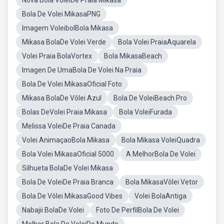
Nova Bola VoleiDe Praia Mikasa
Bola De Volei MikasaPNG
Imagem VoleibolBola Mikasa
Mikasa BolaDe Volei Verde
Bola Volei PraiaAquarela
Volei Praia BolaVortex
Bola MikasaBeach
Imagen De UmaBola De Volei Na Praia
Bola De Volei MikasaOficial Foto
Mikasa BolaDe Vôlei Azul
Bola De VoleiBeach Pro
Bolas DeVolei Praia Mikasa
Bola VoleiFurada
Melissa VoleiDe Praia Canada
Volei AnimaçaoBola Mikasa
Bola Mikasa VoleiQuadra
Bola Volei MikasaOficial 5000
A MelhorBola De Volei
Silhueta BolaDe Volei Mikasa
Bola De VoleiDe Praia Branca
Bola MikasaVôlei Vetor
Bola De Vôlei MikasaGood Vibes
Volei BolaAntiga
Nabajii BolaDe Volei
Foto De PerfilBola De Volei