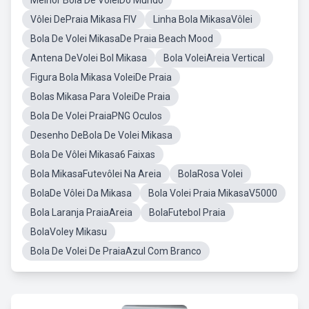
Melhor Bola De VoleiDo Mundo
Vôlei DePraia Mikasa FIV
Linha Bola MikasaVôlei
Bola De Volei MikasaDe Praia Beach Mood
Antena DeVolei Bol Mikasa
Bola VoleiAreia Vertical
Figura Bola Mikasa VoleiDe Praia
Bolas Mikasa Para VoleiDe Praia
Bola De Volei PraiaPNG Oculos
Desenho DeBola De Volei Mikasa
Bola De Vôlei Mikasa6 Faixas
Bola MikasaFutevôlei Na Areia
BolaRosa Volei
BolaDe Vôlei Da Mikasa
Bola Volei Praia MikasaV5000
Bola Laranja PraiaAreia
BolaFutebol Praia
BolaVoley Mikasu
Bola De Volei De PraiaAzul Com Branco