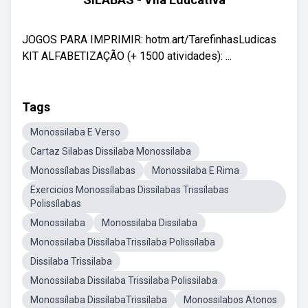
JOGOS PARA IMPRIMIR: hotm.art/TarefinhasLudicas
KIT ALFABETIZAÇÃO (+ 1500 atividades): ...
Tags
Monossilaba E Verso
Cartaz Silabas Dissilaba Monossilaba
Monossílabas Dissílabas
Monossilaba E Rima
Exercicios Monossílabas Dissílabas Trissílabas
Polissílabas
Monossilaba
Monossilaba Dissilaba
Monossilaba DissílabaTrissílaba Polissílaba
Dissilaba Trissilaba
Monossilaba Dissilaba Trissilaba Polissilaba
Monossílaba DissílabaTrissílaba
Monossilabos Atonos