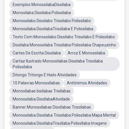
Exemplos MonossilabaDissílaba
Monosilaba Dissilaba Polissilaba
Monossilabo Dissilabo Trissilabo Polissilabo
Monossílaba DissílabaTrissílaba E Polissílaba
Texto Com Monossilabo Dissilabo Trissilabo E Polissilabo
Dissilaba Monossilaba Trissilaba Polissilaba Chapeuzinho
Cartes De Escrita Dissilaba
Arroz E Monossilaba
Cartaz Ilustrado Monossilabas Dissilaba Trissilaba
Polissilaba
Ditongo Tritongo E Hiato Atividades
10 Palavras Monossílabas
Antônimos Atividades
Monosílabas bisílabas Trisílabas
Monossilaba DissílabaAtividade
Banner Monossílabas Dissílabas Trissílabas
Monossilaba Dissilaba Trissilaba Polissilaba Mapa Mental
Monossilaba DissílabaTrissílaba Polissílaba Imagens