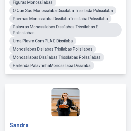
Figuras Monossílabas
O Que Sao Monossilaba Dissilaba Trissilada Polissilaba
Poemas Monossilaba DissílabaTrissílaba Polissílaba
Palavras Monossílabas Dissílabas Trissílabas E
Polissilabas
Uma Plavra Com PLA E Dissilaba
Monosilabas Disilabas Trisilabas Polisilabas
Monossílabas Dissílabas Trissílabas Polissílabas
Parlenda PalavrinhaMonossílaba Dissílaba
Sandra