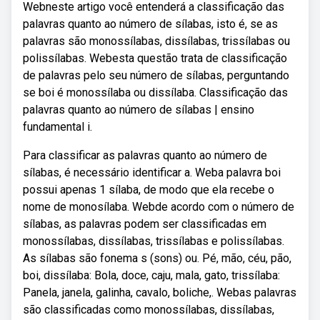
Webneste artigo você entenderá a classificação das
palavras quanto ao número de sílabas, isto é, se as
palavras são monossílabas, dissílabas, trissílabas ou
polissílabas. Webesta questão trata de classificação
de palavras pelo seu número de sílabas, perguntando
se boi é monossílaba ou dissílaba. Classificação das
palavras quanto ao número de sílabas | ensino
fundamental i.
Para classificar as palavras quanto ao número de
sílabas, é necessário identificar a. Weba palavra boi
possui apenas 1 sílaba, de modo que ela recebe o
nome de monosílaba. Webde acordo com o número de
sílabas, as palavras podem ser classificadas em
monossílabas, dissílabas, trissílabas e polissílabas.
As sílabas são fonema s (sons) ou. Pé, mão, céu, pão,
boi, dissílaba: Bola, doce, caju, mala, gato, trissílaba:
Panela, janela, galinha, cavalo, boliche,. Webas palavras
são classificadas como monossílabas, dissílabas,