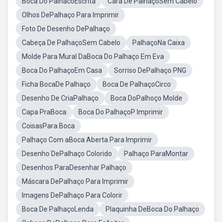
Boca Do PalhacoEscrita
Cara De PalhaçoSem Cabelo
Olhos DePalhaço Para Imprimir
Foto De Desenho DePalhaço
Cabeça De PalhaçoSem Cabelo
PalhaçoNa Caixa
Molde Para Mural DaBoca Do Palhaço Em Eva
Boca Do PalhaçoEm Casa
Sorriso DePalhaço PNG
Ficha BocaDe Palhaço
Boca De PalhaçoCirco
Desenho De CriaPalhaço
Boca DoPalhoço Molde
Capa PraBoca
Boca Do PalhaçoP Imprimir
CoisasPara Boca
Palhaço Com aBoca Aberta Para Imprimir
Desenho DePalhaço Colorido
Palhaço ParaMontar
Desenhos ParaDesenhar Palhaço
Máscara DePalhaço Para Imprimir
Imagens DePalhaço Para Colorir
Boca De PalhaçoLenda
Plaquinha DeBoca Do Palhaço