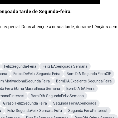
ençoada tarde de Segunda-feira.
tão especial. Deus abençoe a nossa tarde, derrame bênçãos sem
FelizSegunda-Feira
Feliz EAbençoada Semana
mana
Fotos DeFeliz Segunda Feira
Bom DIA Segunda FeiraGIF
m MotivacionalSegunda Feira
BomDIA Excelente Segunda Feira
da Feira EUma Maravilhosa Semana
BomDIA 6A Feira
emanaPinterest
Bom DIA SegundaFeliz Semana
Girasol FelizSegunda Feira
Segunda FeiraAbençoada
a
Feliz SegundaFeliz Semana Fofa
Segunda FeiraPinterest