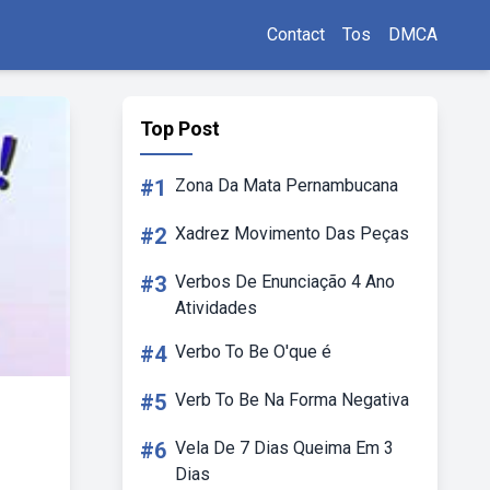
Contact
Tos
DMCA
Top Post
#1
Zona Da Mata Pernambucana
#2
Xadrez Movimento Das Peças
#3
Verbos De Enunciação 4 Ano
Atividades
#4
Verbo To Be O'que é
#5
Verb To Be Na Forma Negativa
#6
Vela De 7 Dias Queima Em 3
Dias