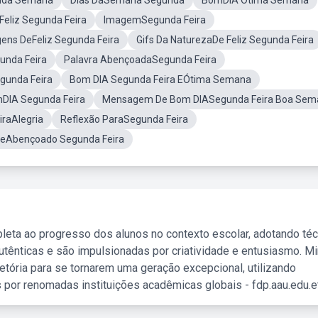
unda Semana
Dias DaSemana Segunda
BomDIA Ótima Semana
eliz Segunda Feira
ImagemSegunda Feira
ns DeFeliz Segunda Feira
Gifs Da NaturezaDe Feliz Segunda Feira
unda Feira
Palavra AbençoadaSegunda Feira
gunda Feira
Bom DIA Segunda Feira EÓtima Semana
mDIA Segunda Feira
Mensagem De Bom DIASegunda Feira Boa Sem
raAlegria
Reflexão ParaSegunda Feira
DeAbençoado Segunda Feira
leta ao progresso dos alunos no contexto escolar, adotando té
tênticas e são impulsionadas por criatividade e entusiasmo. M
etória para se tornarem uma geração excepcional, utilizando
 por renomadas instituições acadêmicas globais - fdp.aau.edu.et