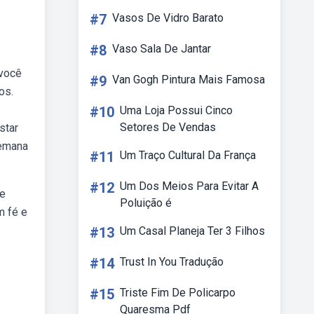
#7
Vasos De Vidro Barato
#8
Vaso Sala De Jantar
 você
#9
Van Gogh Pintura Mais Famosa
os.
#10
Uma Loja Possui Cinco
Setores De Vendas
star
semana
#11
Um Traço Cultural Da França
#12
Um Dos Meios Para Evitar A
de
Poluição é
m fé e
#13
Um Casal Planeja Ter 3 Filhos
#14
Trust In You Tradução
#15
Triste Fim De Policarpo
Quaresma Pdf