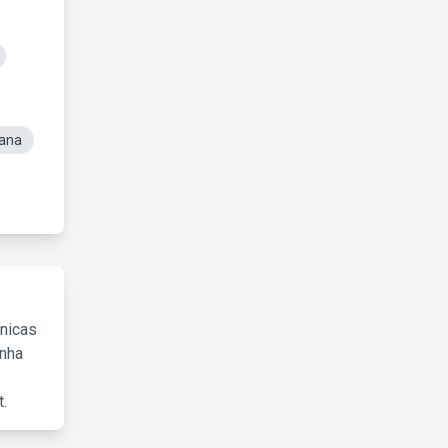
ana
cnicas
inha
.