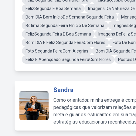
Feliz SegundaFeliz Semana Fofo
FelicitaçõesDe Seg
FelizSegunda E Boa Semana
Imagens Da NaturezaDe F
Bom DIA Bom InícioDe Semana Segunda Feira
Mensage
Bótima Segunda Feira EInício De Semana
ImagnesSeg
FelizSegunda Feira E Boa Semana
Imagens DeFeliz Se
Bom DIA E Feliz Segunda FeiraCom Flores
Foto De Bo
Foto Segunda FeiraCom Alegrias
Bom DIA Segunda Fei
Feliz E Abençoado Segunda FeiraCom Flores
Postais 
Sandra
Como orientador, minha entrega é comp
pedagógicas que valorizam relações au
meta é guiar os estudantes em sua traj
estratégias educacionais reconhecidas